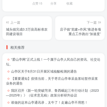
点赞
15
分享
收藏
上一篇
下一篇
城头镇完成0.3万亩高标准农
店子镇“党建+作风”推进各项
田建设项目
重点工作跑出“加速度”
相关推荐
“爱山亭网”正式上线！一个属于山亭人民自己的资讯、社交论
坛。
山亭区关于8月31日开展区域核酸检测的通告
【重要通知】疫情当前，关于枣庄山亭单采血浆站暂停采浆
业务的通告
我区召开《新一轮突破菏泽、鲁西崛起三年行动计划（2023
—2025年）》（征求意见稿）政策分析研判会议
谁做的这本山亭通讯录，太牛了！走遍山亭不用愁！