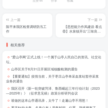
点赞
44
分享
收藏
上一篇
下一篇
陈平来我区检查调研防汛工
【思想能力作风建设·看点
作
⑧】水泉镇开出“三味良方”
激励干部担当作为
相关推荐
“爱山亭网”正式上线！一个属于山亭人民自己的资讯、社交论
坛。
山亭区关于8月31日开展区域核酸检测的通告
【重要通知】疫情当前，关于枣庄山亭单采血浆站暂停采浆
业务的通告
我区召开《新一轮突破菏泽、鲁西崛起三年行动计划（2023
—2025年）》（征求意见稿）政策分析研判会议
谁做的这本山亭通讯录，太牛了！走遍山亭不用愁！
枣庄84处大集，名单公布！开集时间、位置、路线都有了