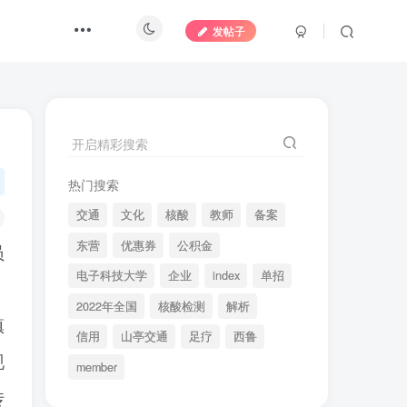
发帖子
开启精彩搜索
热门搜索
交通
文化
核酸
教师
备案
东营
优惠券
公积金
员
电子科技大学
企业
index
单招
，
2022年全国
核酸检测
解析
镇
信用
山亭交通
足疗
西鲁
现
member
传