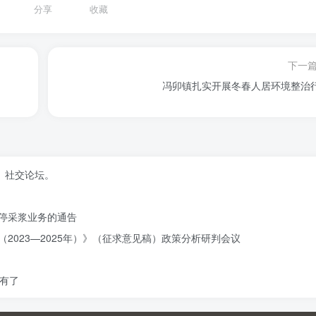
分享
收藏
下一
冯卯镇扎实开展冬春人居环境整治
、社交论坛。
停采浆业务的通告
2023—2025年）》（征求意见稿）政策分析研判会议
有了