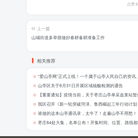
点赞
8
上一篇
山城街道多举措做好春耕备耕准备工作
相关推荐
“爱山亭网”正式上线！一个属于山亭人民自己的资讯
山亭区关于8月31日开展区域核酸检测的通告
【重要通知】疫情当前，关于枣庄山亭单采血浆站暂
我区召开《新一轮突破菏泽、鲁西崛起三年行动计划（
谁做的这本山亭通讯录，太牛了！走遍山亭不用愁！
枣庄84处大集，名单公布！开集时间、位置、路线都