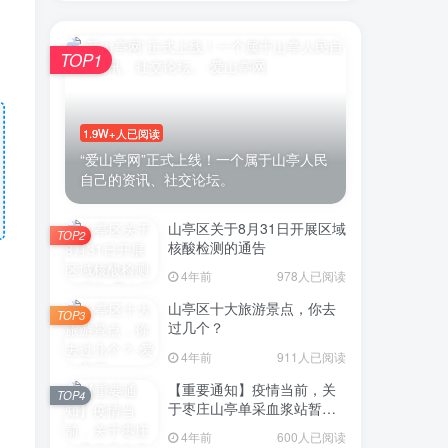
TOP1
1.9W+人已阅读
“爱山亭网”正式上线！一个属于山亭人民
自己的资讯、社交论坛。
山亭区关于8月31日开展区域
TOP2
核酸检测的通告
4年前
978人已阅读
山亭区十大旅游景点，你去
TOP3
过几个？
4年前
911人已阅读
【重要通知】疫情当前，关
TOP4
于枣庄山亭单采血浆站暂停
采浆业务的通告
4年前
600人已阅读