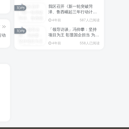
我区召开《新一轮突破菏
TOP5
泽、鲁西崛起三年行动计划
（2023—2025年）》（征求
4年前
587人已阅读
意见稿）政策分析研判会议
篇
「领导访谈」冯仰攀：坚持
TOP6
项目为王 彰显国企担当 为全
行动
区工业经济、招商引资和重
4年前
558人已阅读
点项目建设贡献“交发力量”