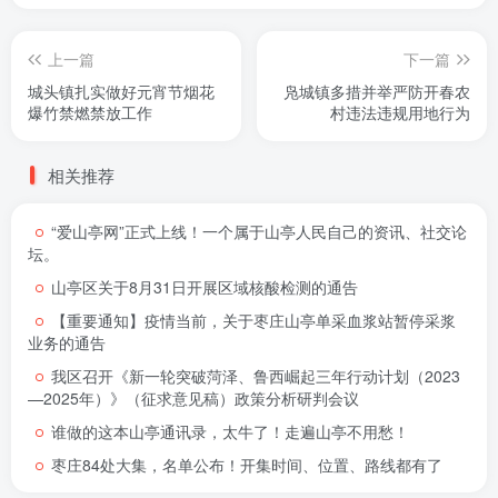
上一篇
下一篇
城头镇扎实做好元宵节烟花
凫城镇多措并举严防开春农
爆竹禁燃禁放工作
村违法违规用地行为
相关推荐
“爱山亭网”正式上线！一个属于山亭人民自己的资讯、社交论
坛。
山亭区关于8月31日开展区域核酸检测的通告
【重要通知】疫情当前，关于枣庄山亭单采血浆站暂停采浆
业务的通告
我区召开《新一轮突破菏泽、鲁西崛起三年行动计划（2023
—2025年）》（征求意见稿）政策分析研判会议
谁做的这本山亭通讯录，太牛了！走遍山亭不用愁！
枣庄84处大集，名单公布！开集时间、位置、路线都有了