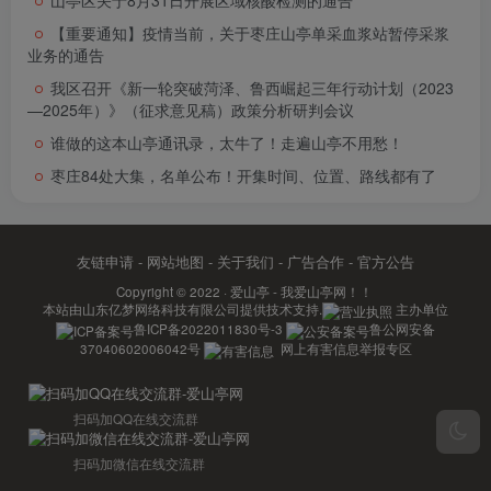
山亭区关于8月31日开展区域核酸检测的通告
【重要通知】疫情当前，关于枣庄山亭单采血浆站暂停采浆
业务的通告
我区召开《新一轮突破菏泽、鲁西崛起三年行动计划（2023
—2025年）》（征求意见稿）政策分析研判会议
谁做的这本山亭通讯录，太牛了！走遍山亭不用愁！
枣庄84处大集，名单公布！开集时间、位置、路线都有了
友链申请
-
网站地图
-
关于我们
-
广告合作
-
官方公告
Copyright © 2022 ·
爱山亭 - 我爱山亭网！！
本站由
山东亿梦网络科技有限公司
提供技术支持.
主办单位
鲁ICP备2022011830号-3
鲁公网安备
37040602006042号
网上有害信息举报专区
扫码加QQ在线交流群
扫码加微信在线交流群