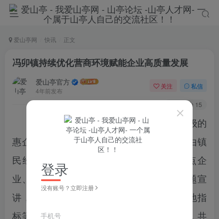
爱山亭网
快讯
正文
冯卯镇持续优化营商环境赋能企业高质量发展
爱山亭官方
关注
私信
4年前发布
58
15
冯卯镇
通过线上宣传方式，将市、区两级的
惠企惠商政策以图文并茂方式进行呈现。由镇
民经委牵头，组织人员上门走访辖区重点企
登录
业、商户，发放政策解读明白纸，开展专题宣
没有账号？立即注册
讲，面对面围绕人才招引、资金周转、用地指
手机号
标等方面讲解政策、分析问题、研究措施，共