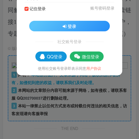
账号密码登录
记住登录
同解决问题。悬挂条幅55幅，推送政策解读链
接18篇，走访重点企业7家、个体工商户22户，
登录
专题宣讲3次，解决瓶颈困难26条。
（冯卯镇）
社交账号登录
©
版权声明
版权声明
QQ登录
微信登录
使用社交账号登录即表示同意
用户协议
1
声明：
本站部分图片、文章来源于网络，版权归原作者所
有，如侵犯到您的权益，请联系我们及时处理。
2
本网站的文章部分内容可能来源于网络，如有侵权，请联系客
服 QQ
202700037
进行删除处理。
3
本站一律禁止以任何方式发布或转载任何违法的相关信息，访
客发现请向客服举报
THE END