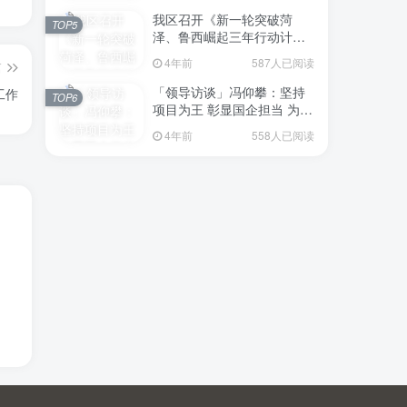
我区召开《新一轮突破菏
TOP5
泽、鲁西崛起三年行动计划
（2023—2025年）》（征求
4年前
587人已阅读
篇
意见稿）政策分析研判会议
「领导访谈」冯仰攀：坚持
工作
TOP6
项目为王 彰显国企担当 为全
区工业经济、招商引资和重
4年前
558人已阅读
点项目建设贡献“交发力量”