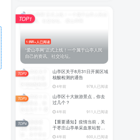
TOP1
1.9W+人已阅读
“爱山亭网”正式上线！一个属于山亭人民
自己的资讯、社交论坛。
山亭区关于8月31日开展区域
TOP2
核酸检测的通告
4年前
978人已阅读
山亭区十大旅游景点，你去
TOP3
过几个？
4年前
911人已阅读
【重要通知】疫情当前，关
TOP4
于枣庄山亭单采血浆站暂停
采浆业务的通告
4年前
600人已阅读