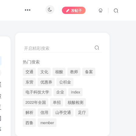
发帖子
开启精彩搜索
热门搜索
交通
文化
核酸
教师
备案
东营
优惠券
公积金
展
电子科技大学
企业
index
检
2022年全国
单招
核酸检测
复
解析
信用
山亭交通
足疗
门
西鲁
member
事