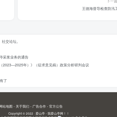
下一
王德海督导检查防汛
、社交论坛。
停采浆业务的通告
2023—2025年）》（征求意见稿）政策分析研判会议
有了
网站地图
-
关于我们
-
广告合作
-
官方公告
Copyright © 2022 ·
爱山亭 - 我爱山亭网！！