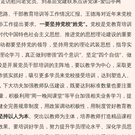
没有账号？立即注册
思路、干部教育培训等工作情况汇报。王德海对近年来党校
手机号
步工作提出要求。
一要坚持党校“姓党”。
党校是党教育培训
记住登录
时代中国特色社会主义思想、推进党的思想理论建设的重要
登
动都要坚持党的领导，坚持用党的理论武装思想，指导实
论学习，真正做到增强“四个意识”、坚定“四个自信”、做
社交账
校是开展党员干部培训的主阵地，要以教学为中心，采取更
QQ登录
作抓实抓好，吸引更多学员来党校接受培训，达到塑造人、
使用社交账号登录即
，下大功夫加强教师队伍建设，既要达到标准数量也要注重
量，积极利用“周一晚间课堂”等平台加强相关业务学习，提
健全完善规章制度，用政策调动积极性，用制度管好教育教
坚持以人为本
。突出以教师为主体，培养教师打造精品课程
效果。要培训好学员，努力提升学员理论水平、深化学员思