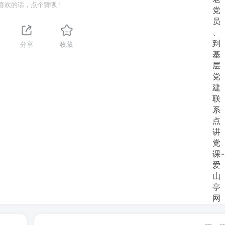
喜欢的话，点个赞呗！
分享
收藏