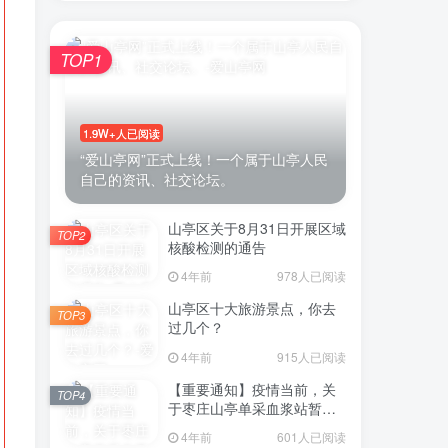
TOP1
账号密码登录
1.9W+人已阅读
录
“爱山亭网”正式上线！一个属于山亭人民
自己的资讯、社交论坛。
号登录
山亭区关于8月31日开展区域
TOP2
微信登录
核酸检测的通告
表示同意
用户协议
4年前
978人已阅读
山亭区十大旅游景点，你去
TOP3
过几个？
4年前
915人已阅读
【重要通知】疫情当前，关
TOP4
于枣庄山亭单采血浆站暂停
采浆业务的通告
4年前
601人已阅读