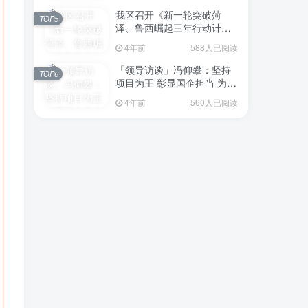
我区召开《新一轮突破菏
TOP5
泽、鲁西崛起三年行动计划
（2023—2025年）》（征求
4年前
588人已阅读
意见稿）政策分析研判会议
「领导访谈」冯仰攀：坚持
TOP6
项目为王 彰显国企担当 为全
区工业经济、招商引资和重
4年前
560人已阅读
点项目建设贡献“交发力量”