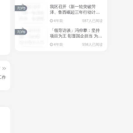
我区召开《新一轮突破菏
TOP5
泽、鲁西崛起三年行动计划
（2023—2025年）》（征求
4年前
587人已阅读
意见稿）政策分析研判会议
「领导访谈」冯仰攀：坚持
TOP6
项目为王 彰显国企担当 为全
区工业经济、招商引资和重
4年前
558人已阅读
点项目建设贡献“交发力量”
篇
工作