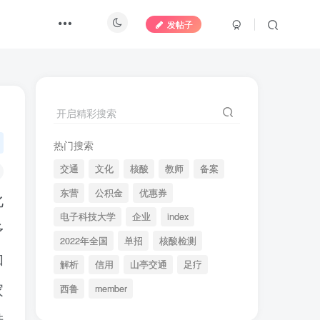
发帖子
开启精彩搜索
热门搜索
交通
文化
核酸
教师
备案
东营
公积金
优惠券
化
电子科技大学
企业
index
矛
2022年全国
单招
核酸检测
和
解析
信用
山亭交通
足疗
家
西鲁
member