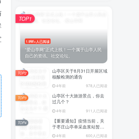
措
与
TOP1
群
宣
1.9W+人已阅读
“爱山亭网”正式上线！一个属于山亭人民
自己的资讯、社交论坛。
山亭区关于8月31日开展区域
TOP2
核酸检测的通告
4年前
978人已阅读
山亭区十大旅游景点，你去
TOP3
过几个？
4年前
911人已阅读
【重要通知】疫情当前，关
TOP4
于枣庄山亭单采血浆站暂停
采浆业务的通告
4年前
600人已阅读