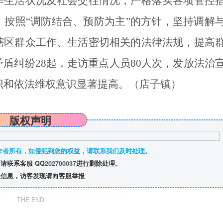
作生活状况及社会交往情况，严格落实各项管控
。
按照
“调防结合、预防为主”的方针，坚持调解
辖区群众工作、生活密切相关的法律法规，提高
矛盾纠纷28起，走访重点人员80人次，发放法治
识和依法维权意识显著提高
。
（店子镇）
版权声明
作者所有，如侵犯到您的权益，请联系我们及时处理。
请联系客服 QQ
202700037
进行删除处理。
信息，访客发现请向客服举报
THE END