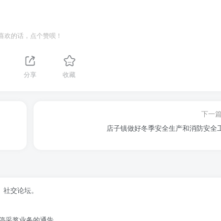
喜欢的话，点个赞呗！
1
分享
收藏
下一
店子镇做好冬季安全生产和消防安全
、社交论坛。
停采浆业务的通告