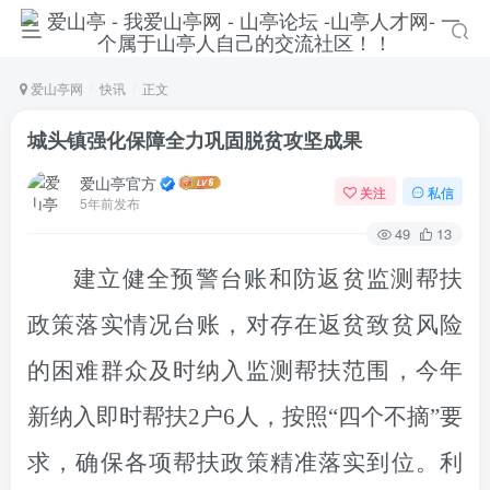
爱山亭网
快讯
正文
城头镇强化保障全力巩固脱贫攻坚成果
爱山亭官方
关注
私信
5年前发布
49
13
建立健全
预警台账
和防返
贫监测帮扶
政策落实情况台账，对存在返贫致贫风险
的困难群众及时纳入监测帮扶范围
，
今年
新纳入
即时帮扶
2
户
6
人，
按照“四个不摘”要
求，确保各项帮扶政策精准落实到位。
利