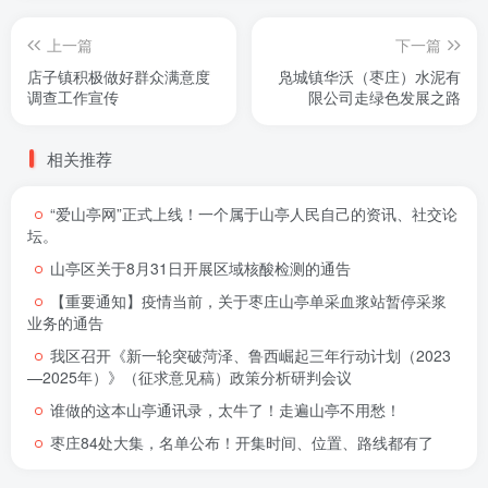
上一篇
下一篇
店子镇积极做好群众满意度
凫城镇华沃（枣庄）水泥有
调查工作宣传
限公司走绿色发展之路
相关推荐
“爱山亭网”正式上线！一个属于山亭人民自己的资讯、社交论
坛。
山亭区关于8月31日开展区域核酸检测的通告
【重要通知】疫情当前，关于枣庄山亭单采血浆站暂停采浆
业务的通告
我区召开《新一轮突破菏泽、鲁西崛起三年行动计划（2023
—2025年）》（征求意见稿）政策分析研判会议
谁做的这本山亭通讯录，太牛了！走遍山亭不用愁！
枣庄84处大集，名单公布！开集时间、位置、路线都有了