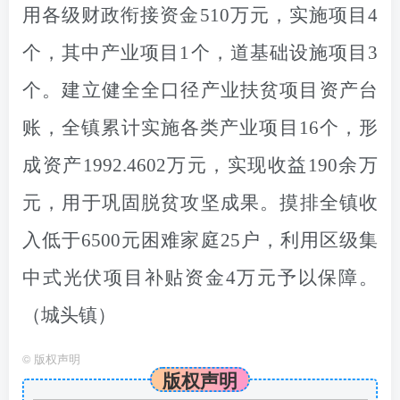
用
各级财政
衔接
资金
510
万元，实施项目4
个，其中产业项目1个，
道基础设施项目3
个。建立健全全口径产业扶贫项目资产台
账，全镇累计实施各类产业项目16个，形
成资产1992.4602万元，
实现收益
190
余万
元
，
用于巩固脱贫攻坚成果。
摸排全
镇
收
入低于6500元困难家庭
25
户
，利用区级集
中式光伏项目补贴资金4万元予以保障。
（城头镇）
©
版权声明
版权声明