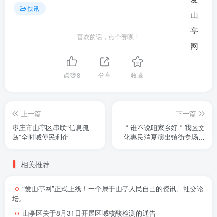
快讯
喜欢的话，点个赞呗！
点赞
8
分享
收藏
上一篇
下一篇
枣庄市山亭区串联“信息孤
＂谁不说咱家乡好＂我区文
岛”全时域便民利企
化惠民消夏演出镇街专场火
爆上演
相关推荐
“爱山亭网”正式上线！一个属于山亭人民自己的资讯、社交论
坛。
山亭区关于8月31日开展区域核酸检测的通告