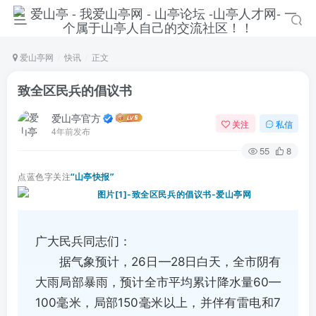
爱山亭网
快讯
正文
致全区民兵的倡议书
爱山亭官方
关注
私信
4年前发布
55
8
点蓝色字关注
“山亭快报”
广大民兵同志们：
据气象预计，26日—28日白天，全市阴有
大雨局部暴雨，预计全市平均累计降水量60—
100毫米，局部150毫米以上，并伴有雷电和7