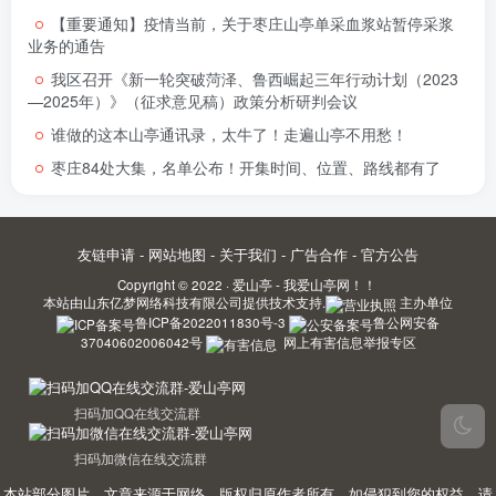
【重要通知】疫情当前，关于枣庄山亭单采血浆站暂停采浆
业务的通告
我区召开《新一轮突破菏泽、鲁西崛起三年行动计划（2023
—2025年）》（征求意见稿）政策分析研判会议
谁做的这本山亭通讯录，太牛了！走遍山亭不用愁！
枣庄84处大集，名单公布！开集时间、位置、路线都有了
友链申请
-
网站地图
-
关于我们
-
广告合作
-
官方公告
Copyright © 2022 ·
爱山亭 - 我爱山亭网！！
本站由
山东亿梦网络科技有限公司
提供技术支持.
主办单位
鲁ICP备2022011830号-3
鲁公网安备
37040602006042号
网上有害信息举报专区
扫码加QQ在线交流群
扫码加微信在线交流群
本站部分图片、文章来源于网络，版权归原作者所有，如侵犯到您的权益，请