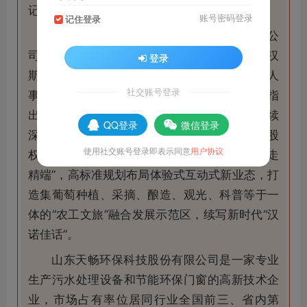
记、管委会主任齐健等陪同。
账号密码登录
记住登录
张宏伟先后考察了汉诺庄园旅游开发有限公
司和汉诺佳池酒业股份有限公司，重温诺博和汉
登录
斯两位德国友人来枣庄传授葡萄栽培技术的感人
社交账号登录
事迹，随后参观了佳池酒业生产线。张宏伟指
出，企业要充分发掘“汉诺故事”文化内涵，持续
QQ登录
微信登录
深化对外交流合作，积极引进战略投资者优化股
使用社交账号登录即表示同意
用户协议
权结构，坚持“一产向后延、二产两头连、三产走
精端”，高标准规划布局体验式互动式新业态，打
造集葡萄种植、采摘、酿造、观光、科普等于一
体的“农工文旅”融合发展示范区，续写新时代“汉
诺佳话”。
山东天畅环保科技股份有限公司是一家专业
生产污水处理设备和节能环保门窗的高新技术企
业，市场占有率位居同行业全国前三、省内第