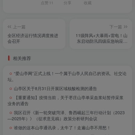
点赞
11
分享
收藏
上一篇
下一篇
全区经济运行情况调度推进
11级阵风+大暴雨+雷电！山
会召开
东启动防汛四级应急响应！
这10市尤其注意
相关推荐
“爱山亭网”正式上线！一个属于山亭人民自己的资讯、社交论
坛。
山亭区关于8月31日开展区域核酸检测的通告
【重要通知】疫情当前，关于枣庄山亭单采血浆站暂停采浆
业务的通告
我区召开《新一轮突破菏泽、鲁西崛起三年行动计划（2023
—2025年）》（征求意见稿）政策分析研判会议
谁做的这本山亭通讯录，太牛了！走遍山亭不用愁！