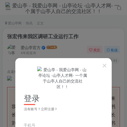
爱山亭网
快讯
正文
张宏伟来我区调研工业运行工作
爱山亭官方
关注
私信
4年前发布
52
11
点蓝色字关注
“山亭快报”
登录
6月25日上午，市委副书记、市长张宏伟来
我区调研工业运行工作。市政府党组成员、秘书
没有账号？立即注册
长李玉森，区委书记王德海，区委副书记、区长
刘洪鹏，区政府党组副书记、开发区党工委书
手机号