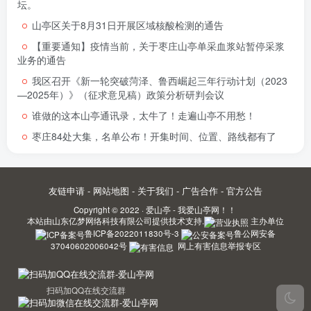
坛。
山亭区关于8月31日开展区域核酸检测的通告
【重要通知】疫情当前，关于枣庄山亭单采血浆站暂停采浆
业务的通告
我区召开《新一轮突破菏泽、鲁西崛起三年行动计划（2023
—2025年）》（征求意见稿）政策分析研判会议
谁做的这本山亭通讯录，太牛了！走遍山亭不用愁！
枣庄84处大集，名单公布！开集时间、位置、路线都有了
友链申请
-
网站地图
-
关于我们
-
广告合作
-
官方公告
Copyright © 2022 ·
爱山亭 - 我爱山亭网！！
本站由
山东亿梦网络科技有限公司
提供技术支持.
主办单位
鲁ICP备2022011830号-3
鲁公网安备
37040602006042号
网上有害信息举报专区
扫码加QQ在线交流群