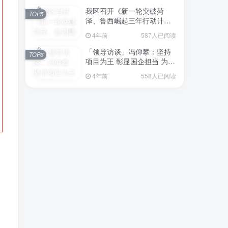
我区召开《新一轮突破菏
TOP5
泽、鲁西崛起三年行动计划
（2023—2025年）》（征求
4年前
587人已阅读
意见稿）政策分析研判会议
「领导访谈」冯仰攀：坚持
TOP6
项目为王 彰显国企担当 为全
区工业经济、招商引资和重
4年前
558人已阅读
点项目建设贡献“交发力量”