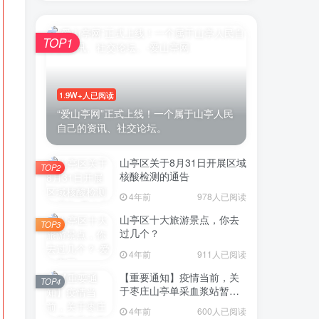
TOP1
账号密码登录
1.9W+人已阅读
“爱山亭网”正式上线！一个属于山亭人民
自己的资讯、社交论坛。
录
山亭区关于8月31日开展区域
微信登录
TOP2
核酸检测的通告
示同意
用户协议
4年前
978人已阅读
山亭区十大旅游景点，你去
TOP3
过几个？
4年前
911人已阅读
【重要通知】疫情当前，关
TOP4
于枣庄山亭单采血浆站暂停
采浆业务的通告
4年前
600人已阅读