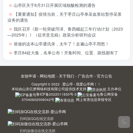
山亭区关于8月31日开展区域核酸检测的通告
【重要通知】疫情当前，关于枣庄山亭单采血浆站暂停采浆
业务的通告
我区召开《新一轮突破菏泽、鲁西崛起三年行动计划（2023
—2025年）》（征求意见稿）政策分析研判会议
谁做的这本山亭通讯录，太牛了！走遍山亭不用愁！
枣庄84处大集，名单公布！开集时间、位置、路线都有了
友链申请
-
网站地图
-
关于我们
-
广告合作
-
官方公告
Copyright © 2022 ·
爱山亭 - 我爱山亭网！！
本站由
山东亿梦网络科技有限公司
提供技术支持.
主办单位
鲁ICP备2022011830号-3
鲁公网安备
37040602006042号
网上有害信息举报专区
扫码加QQ在线交流群
扫码加微信在线交流群