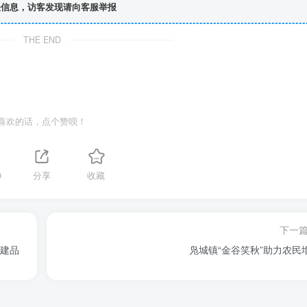
信息，访客发现请向客服举报
THE END
喜欢的话，点个赞呗！
0
分享
收藏
下一
党建品
凫城镇“金谷笑秋”助力农民