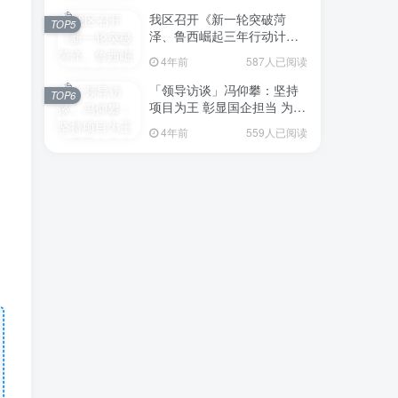
我区召开《新一轮突破菏
TOP5
泽、鲁西崛起三年行动计划
（2023—2025年）》（征求
4年前
587人已阅读
意见稿）政策分析研判会议
「领导访谈」冯仰攀：坚持
TOP6
项目为王 彰显国企担当 为全
区工业经济、招商引资和重
4年前
559人已阅读
点项目建设贡献“交发力量”