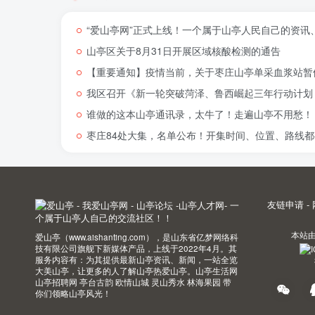
“爱山亭网”正式上线！一个属于山亭人民自己的资讯
山亭区关于8月31日开展区域核酸检测的通告
【重要通知】疫情当前，关于枣庄山亭单采血浆站暂
我区召开《新一轮突破菏泽、鲁西崛起三年行动计划（
谁做的这本山亭通讯录，太牛了！走遍山亭不用愁！
枣庄84处大集，名单公布！开集时间、位置、路线都
友链申请
-
本站
爱山亭（www.aishanting.com），是山东省亿梦网络科
技有限公司旗舰下新媒体产品，上线于2022年4月。其
服务内容有：为其提供最新山亭资讯、新闻，一站全览
大美山亭，让更多的人了解山亭热爱山亭。山亭生活网
山亭招聘网 亭台古韵 欧情山城 灵山秀水 林海果园 带
你们领略山亭风光！