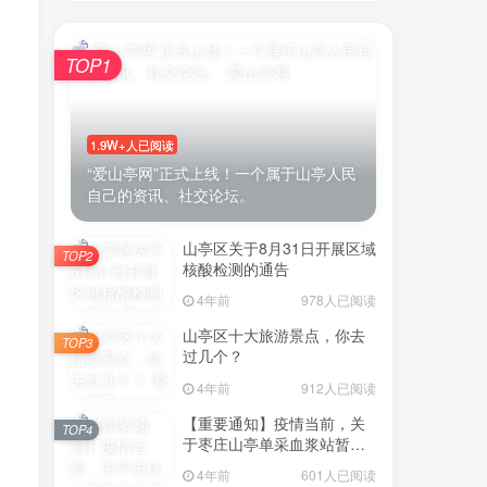
TOP1
1.9W+人已阅读
“爱山亭网”正式上线！一个属于山亭人民
自己的资讯、社交论坛。
山亭区关于8月31日开展区域
TOP2
核酸检测的通告
4年前
978人已阅读
山亭区十大旅游景点，你去
TOP3
过几个？
4年前
912人已阅读
【重要通知】疫情当前，关
TOP4
于枣庄山亭单采血浆站暂停
采浆业务的通告
4年前
601人已阅读