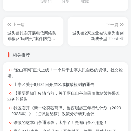
点赞
14
分享
收藏
上一篇
下一篇
城头镇扎实开展电信网络防
城头镇2家企业被认定为市创
诈骗及“民转刑”案件防范行
新成长型工业企业
动
相关推荐
“爱山亭网”正式上线！一个属于山亭人民自己的资讯、社交论
坛。
山亭区关于8月31日开展区域核酸检测的通告
【重要通知】疫情当前，关于枣庄山亭单采血浆站暂停采浆
业务的通告
我区召开《新一轮突破菏泽、鲁西崛起三年行动计划（2023
—2025年）》（征求意见稿）政策分析研判会议
谁做的这本山亭通讯录，太牛了！走遍山亭不用愁！