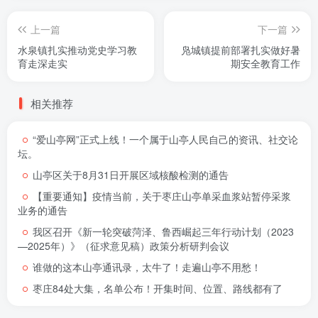
上一篇
下一篇
水泉镇扎实推动党史学习教
凫城镇提前部署扎实做好暑
育走深走实
期安全教育工作
相关推荐
“爱山亭网”正式上线！一个属于山亭人民自己的资讯、社交论
坛。
山亭区关于8月31日开展区域核酸检测的通告
【重要通知】疫情当前，关于枣庄山亭单采血浆站暂停采浆
业务的通告
我区召开《新一轮突破菏泽、鲁西崛起三年行动计划（2023
—2025年）》（征求意见稿）政策分析研判会议
谁做的这本山亭通讯录，太牛了！走遍山亭不用愁！
枣庄84处大集，名单公布！开集时间、位置、路线都有了