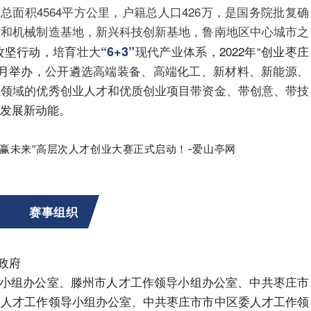
面积4564平方公里，户籍总人口426万，是国务院批复确
材和机械制造基地，新兴科技创新基地，鲁南地区中心城市之
手机号
攻坚行动，
培育壮大
“6+3”
现代产业体系，
2022年“创业枣庄
记住登录
8月举办，
公开遴选高端装备、高端化工、新材料、新能源、
业领域的优秀创业人才和优质创业项目
带资金、带创意、带技
发展新动能。
社交账
QQ登录
使用社交账号登录
赛事组织
政府
小组办公室、滕州市人才工作领导小组办公室、中共枣庄市
区人才工作领导小组办公室、中共枣庄市市中区委人才工作领