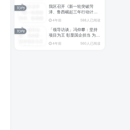
我区召开《新一轮突破菏
TOP5
泽、鲁西崛起三年行动计划
（2023—2025年）》（征求
4年前
588人已阅读
意见稿）政策分析研判会议
「领导访谈」冯仰攀：坚持
TOP6
项目为王 彰显国企担当 为全
区工业经济、招商引资和重
4年前
560人已阅读
点项目建设贡献“交发力量”