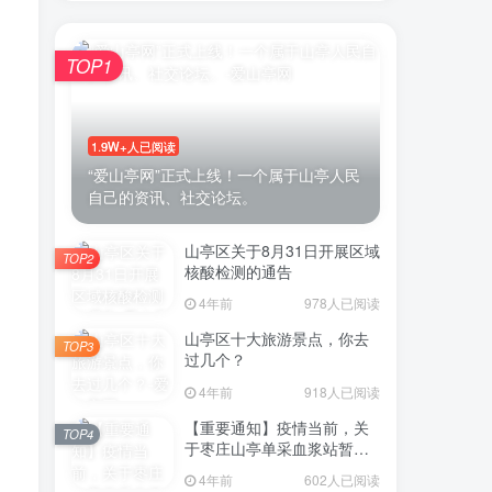
TOP1
账号密码登录
1.9W+人已阅读
登录
“爱山亭网”正式上线！一个属于山亭人民
自己的资讯、社交论坛。
号登录
山亭区关于8月31日开展区域
TOP2
微信登录
核酸检测的通告
4年前
978人已阅读
即表示同意
用户协议
山亭区十大旅游景点，你去
TOP3
过几个？
4年前
918人已阅读
【重要通知】疫情当前，关
TOP4
于枣庄山亭单采血浆站暂停
采浆业务的通告
4年前
602人已阅读