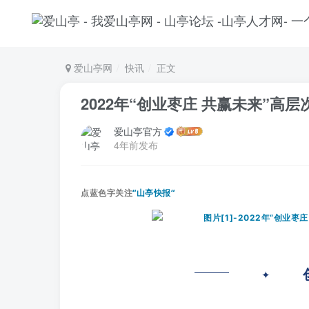
爱山亭网
快讯
正文
2022年“创业枣庄 共赢未来”高
爱山亭官方
4年前发布
点蓝色字关注
“山亭快报“
✦