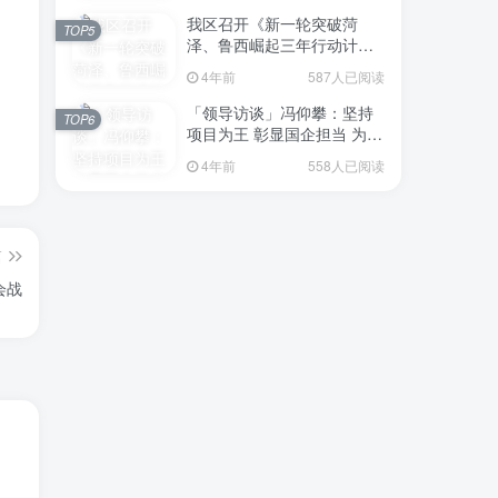
我区召开《新一轮突破菏
TOP5
泽、鲁西崛起三年行动计划
（2023—2025年）》（征求
4年前
587人已阅读
意见稿）政策分析研判会议
「领导访谈」冯仰攀：坚持
TOP6
项目为王 彰显国企担当 为全
区工业经济、招商引资和重
4年前
558人已阅读
点项目建设贡献“交发力量”
篇
会战