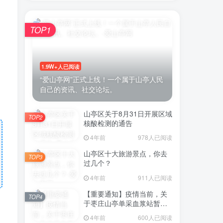
TOP1
1.9W+人已阅读
“爱山亭网”正式上线！一个属于山亭人民
自己的资讯、社交论坛。
山亭区关于8月31日开展区域
TOP2
核酸检测的通告
4年前
978人已阅读
山亭区十大旅游景点，你去
TOP3
过几个？
4年前
911人已阅读
【重要通知】疫情当前，关
TOP4
于枣庄山亭单采血浆站暂停
采浆业务的通告
4年前
600人已阅读