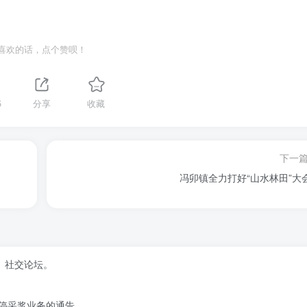
喜欢的话，点个赞呗！
5
分享
收藏
下一
冯卯镇全力打好“山水林田”大
、社交论坛。
停采浆业务的通告