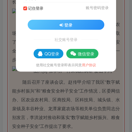
长赵传甲，区政协副主席史晓晔参加。
账号密码登录
记住登录
调研组一行到枣庄市丰谷种业公司、龙潭家庭农
登录
场、棠棣峪电商产业园、水泉酱油公社进行调研，听取
社交账号登录
了有关情况汇报，对我区“数字赋能乡村振兴”和“粮食安
全种子安全”工作取得的成绩给予了充分肯定，并就下一
QQ登录
微信登录
步工作提出了指导性意见和建议。
使用社交账号登录即表示同意
用户协议
随后召开了座谈会议。
赵传甲介绍了我区“数字赋
能乡村振兴”和“粮食安全种子安全”工作情况，区委网信
办、区农业农村局、区商投局、区科技局、城头镇、水
泉镇及丰谷种业、龙潭家庭农场等相关单位负责同志分
别发言，李洪波对推动和落实“数字赋能乡村振兴、粮食
安全种子安全”工作提出了要求。