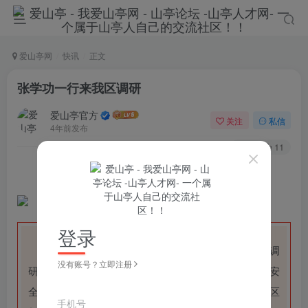
爱山亭网
快讯
正文
张学功一行来我区调研
爱山亭官方
关注
私信
4年前发布
69
11
点蓝色字关注
“山亭快报”
登录
6月14日，市政协党组成员、副主席张学功带领调
没有账号？立即注册
研组来我区调研“数字赋能乡村振兴”和“粮食安全种子安
全”工作开展情况。区政协党组书记、主席李洪波，副区
手机号