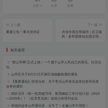
点赞
11
分享
收藏
上一篇
下一篇
重要公告！事关优待证
共创全国文明城市 | 区卫健
局：多举措推动全国文明城
市创建工作落实落细
相关推荐
“爱山亭网”正式上线！一个属于山亭人民自己的资讯、社交论
坛。
山亭区关于8月31日开展区域核酸检测的通告
【重要通知】疫情当前，关于枣庄山亭单采血浆站暂停采浆
业务的通告
我区召开《新一轮突破菏泽、鲁西崛起三年行动计划（2023
—2025年）》（征求意见稿）政策分析研判会议
谁做的这本山亭通讯录，太牛了！走遍山亭不用愁！