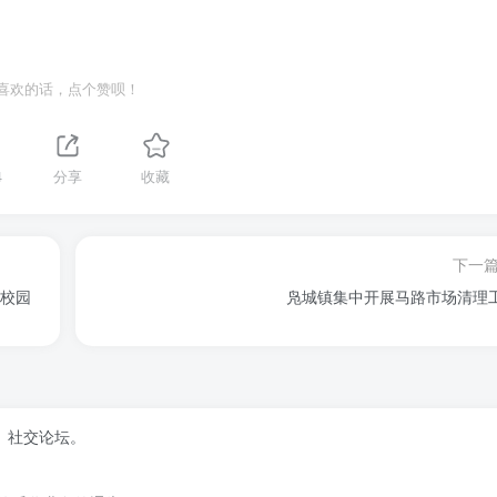
喜欢的话，点个赞呗！
4
分享
收藏
下一
进校园
凫城镇集中开展马路市场清理
、社交论坛。