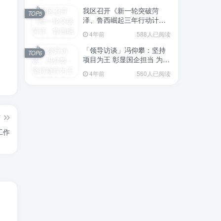
我区召开《新一轮突破菏
TOP5
泽、鲁西崛起三年行动计划
（2023—2025年）》（征求
4年前
588人已阅读
意见稿）政策分析研判会议
「领导访谈」冯仰攀：坚持
TOP6
项目为王 彰显国企担当 为全
区工业经济、招商引资和重
4年前
560人已阅读
点项目建设贡献“交发力量”
篇
工作