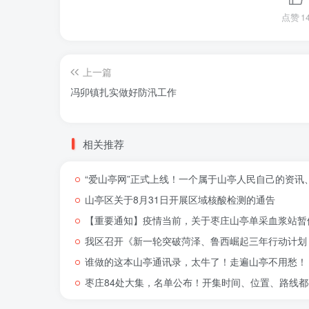
点赞
1
上一篇
冯卯镇扎实做好防汛工作
相关推荐
“爱山亭网”正式上线！一个属于山亭人民自己的资讯
山亭区关于8月31日开展区域核酸检测的通告
【重要通知】疫情当前，关于枣庄山亭单采血浆站暂
我区召开《新一轮突破菏泽、鲁西崛起三年行动计划（
谁做的这本山亭通讯录，太牛了！走遍山亭不用愁！
枣庄84处大集，名单公布！开集时间、位置、路线都