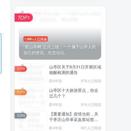
TOP1
1.9W+人已阅读
“爱山亭网”正式上线！一个属于山亭人民
自己的资讯、社交论坛。
山亭区关于8月31日开展区域
TOP2
核酸检测的通告
4年前
978人已阅读
山亭区十大旅游景点，你去
TOP3
过几个？
4年前
914人已阅读
【重要通知】疫情当前，关
TOP4
于枣庄山亭单采血浆站暂停
采浆业务的通告
4年前
601人已阅读