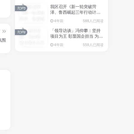
我区召开《新一轮突破菏
TOP5
泽、鲁西崛起三年行动计划
（2023—2025年）》（征求
4年前
588人已阅读
意见稿）政策分析研判会议
「领导访谈」冯仰攀：坚持
篇
TOP6
项目为王 彰显国企担当 为全
氛围
区工业经济、招商引资和重
4年前
559人已阅读
点项目建设贡献“交发力量”