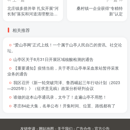
北庄镇多措并举 扎实开展“河
桑村镇一企业获得“专精特
长制”落实和河道清理整治工
新”认定
作
相关推荐
“爱山亭网”正式上线！一个属于山亭人民自己的资讯、社交论
坛。
山亭区关于8月31日开展区域核酸检测的通告
【重要通知】疫情当前，关于枣庄山亭单采血浆站暂停采浆
业务的通告
我区召开《新一轮突破菏泽、鲁西崛起三年行动计划（2023
—2025年）》（征求意见稿）政策分析研判会议
谁做的这本山亭通讯录，太牛了！走遍山亭不用愁！
枣庄84处大集，名单公布！开集时间、位置、路线都有了
友链申请
-
网站地图
-
关于我们
-
广告合作
-
官方公告