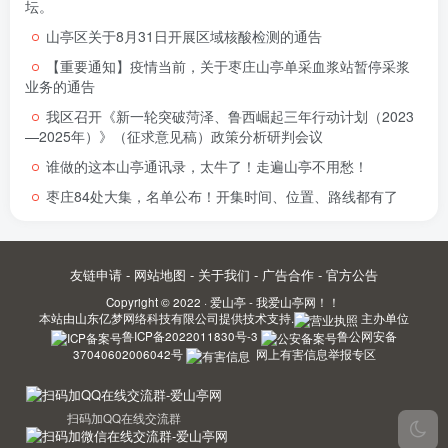
坛。
山亭区关于8月31日开展区域核酸检测的通告
【重要通知】疫情当前，关于枣庄山亭单采血浆站暂停采浆
业务的通告
我区召开《新一轮突破菏泽、鲁西崛起三年行动计划（2023
—2025年）》（征求意见稿）政策分析研判会议
谁做的这本山亭通讯录，太牛了！走遍山亭不用愁！
枣庄84处大集，名单公布！开集时间、位置、路线都有了
友链申请
-
网站地图
-
关于我们
-
广告合作
-
官方公告
Copyright © 2022 ·
爱山亭 - 我爱山亭网！！
本站由
山东亿梦网络科技有限公司
提供技术支持.
主办单位
鲁ICP备2022011830号-3
鲁公网安备
37040602006042号
网上有害信息举报专区
扫码加QQ在线交流群