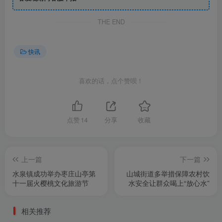
THE END
快讯
喜欢的话，点个赞呗！
点赞
14
分享
收藏
上一篇
下一篇
水泉镇成功举办枣庄山亭第
山城街道多举措保障农村饮
十一届火樱桃文化旅游节
水安全让群众喝上“放心水”
相关推荐