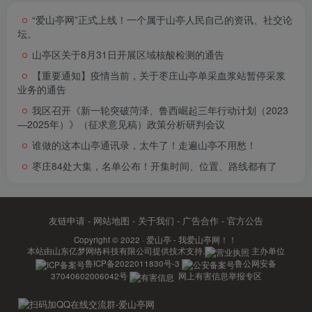
“爱山亭网”正式上线！一个属于山亭人民自己的资讯、社交论
坛。
山亭区关于8月31日开展区域核酸检测的通告
【重要通知】疫情当前，关于枣庄山亭单采血浆站暂停采浆
业务的通告
我区召开《新一轮突破菏泽、鲁西崛起三年行动计划（2023
—2025年）》（征求意见稿）政策分析研判会议
谁做的这本山亭通讯录，太牛了！走遍山亭不用愁！
枣庄84处大集，名单公布！开集时间、位置、路线都有了
友链申请
-
网站地图
-
关于我们
-
广告合作
-
官方公告
Copyright © 2022 ·
爱山亭 - 我爱山亭网！！
本站由
山东亿梦网络科技有限公司
提供技术支持.
主办单位
鲁ICP备2022011830号-3
鲁公网安备
37040602006042号
网上有害信息举报专区