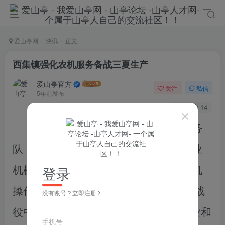
爱山亭网
快讯
正文
西集镇强化农机服务备战三夏生产
爱山亭官方
关注
私信
5年前发布
53
14
组织
1
2
名技术人员成立农机技术服务
队，深入到各村、农机大户，为辖区作业
登录
机械进行全面检修和调试服务，加强农机
操作人员培训，确保各类农机
具在夏收战
没有账号？立即注册
役中
“健康”上阵，实现收割机械有序作业和
手机号