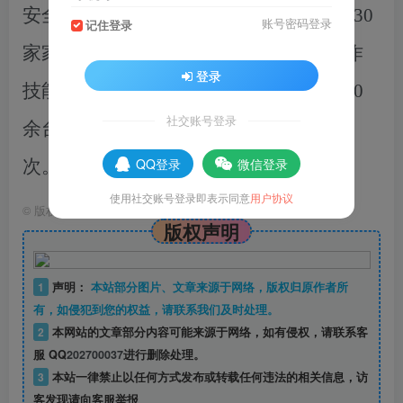
安全生产。目前，已对
5
家农机合作社、
30
账号密码登录
记住登录
家家庭农场、12家种粮大户进行驾驶操作
登录
技能、故障排查培训，检修联合收割机
60
社交账号登录
余台，检修拖拉机及配套农机具
200余台
QQ登录
微信登录
次。(西集镇)
使用社交账号登录即表示同意
用户协议
©
版权声明
版权声明
1
声明：
本站部分图片、文章来源于网络，版权归原作者所
有，如侵犯到您的权益，请联系我们及时处理。
2
本网站的文章部分内容可能来源于网络，如有侵权，请联系客
服 QQ
202700037
进行删除处理。
3
本站一律禁止以任何方式发布或转载任何违法的相关信息，访
客发现请向客服举报