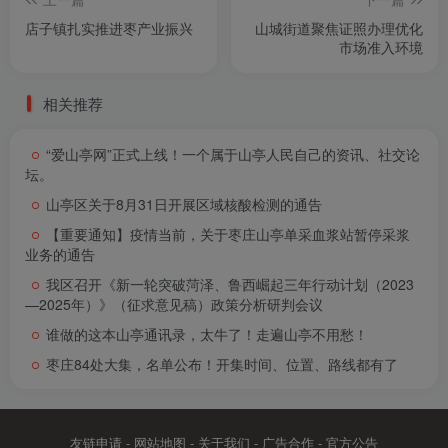
店子镇扎实推进枣产业振兴
山城街道聚焦证照办理优化
市场准入环境
相关推荐
“爱山亭网”正式上线！一个属于山亭人民自己的资讯、社交论
坛。
山亭区关于8月31日开展区域核酸检测的通告
【重要通知】疫情当前，关于枣庄山亭单采血浆站暂停采浆
业务的通告
我区召开《新一轮突破菏泽、鲁西崛起三年行动计划（2023
—2025年）》（征求意见稿）政策分析研判会议
谁做的这本山亭通讯录，太牛了！走遍山亭不用愁！
枣庄84处大集，名单公布！开集时间、位置、路线都有了
友链申请
-
网站地图
-
关于我们
-
广告合作
-
官方公告