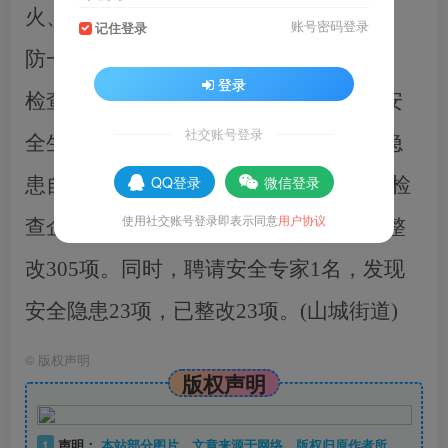
火、景区、建筑施工、交通运输、防汛、
账号密码登录
记住登录
防一氧化碳中毒等重点行业领域的督导、
登录
检查，着力查隐患、堵漏洞
，
确保辖区安
社交账号登录
全生产形势持续稳定。截至目前，企业隐
QQ登录
微信登录
患自查隐患90条，已整改90条
;
开展执法检
使用社交账号登录即表示同意
用户协议
查企业134次，发现安全隐患305项，已整
改305项。
同时，
聘请安全专家1名，发现
安全隐患23项，已整改23项。
(山城街道)
©
版权声明
版权声明
1
声明：
本站部分图片、文章来源于网络，版权归原作者所