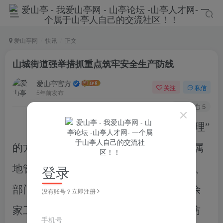
爱山亭网
快讯
正文
山城街道强举措抓重点筑牢安全生产防线
爱山亭官方
关注
私信
5年前发布
59
5
坚持“安全第一、预防为主、综合治理”
的方针，
夯实
“党政同责、一岗双责
”、“属
登录
地管理”责任
，
采取
企业自查、行业检查、
部门
督导相结合
的方式
，重点加大对
30余
没有账号？立即注册
家
工贸企业、加油站、烟花爆竹、森林防
手机号