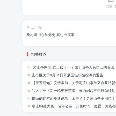
点赞
1
上一篇
桑村镇用心学党史 真心办实事
相关推荐
“爱山亭网”正式上线！一个属于山亭人民自己的资讯
山亭区关于8月31日开展区域核酸检测的通告
【重要通知】疫情当前，关于枣庄山亭单采血浆站暂
我区召开《新一轮突破菏泽、鲁西崛起三年行动计划（
谁做的这本山亭通讯录，太牛了！走遍山亭不用愁！
枣庄84处大集，名单公布！开集时间、位置、路线都