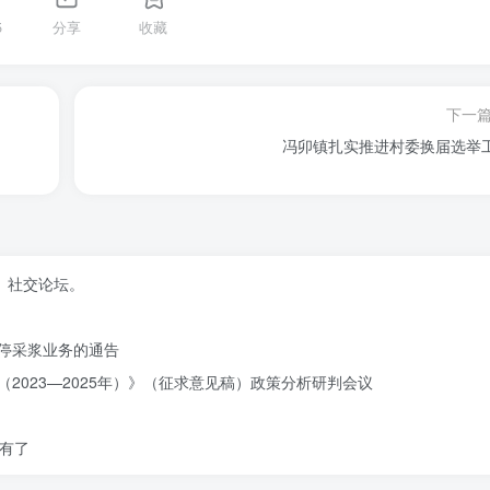
5
分享
收藏
下一
冯卯镇扎实推进村委换届选举
、社交论坛。
停采浆业务的通告
2023—2025年）》（征求意见稿）政策分析研判会议
有了