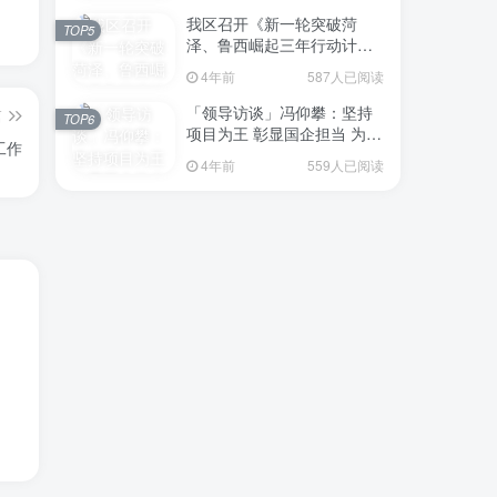
我区召开《新一轮突破菏
TOP5
泽、鲁西崛起三年行动计划
（2023—2025年）》（征求
4年前
587人已阅读
意见稿）政策分析研判会议
「领导访谈」冯仰攀：坚持
篇
TOP6
项目为王 彰显国企担当 为全
工作
区工业经济、招商引资和重
4年前
559人已阅读
点项目建设贡献“交发力量”