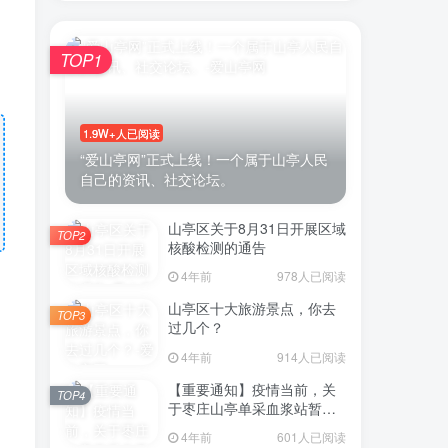
TOP1
1.9W+人已阅读
“爱山亭网”正式上线！一个属于山亭人民
自己的资讯、社交论坛。
山亭区关于8月31日开展区域
TOP2
核酸检测的通告
4年前
978人已阅读
山亭区十大旅游景点，你去
TOP3
过几个？
4年前
914人已阅读
【重要通知】疫情当前，关
TOP4
于枣庄山亭单采血浆站暂停
采浆业务的通告
4年前
601人已阅读