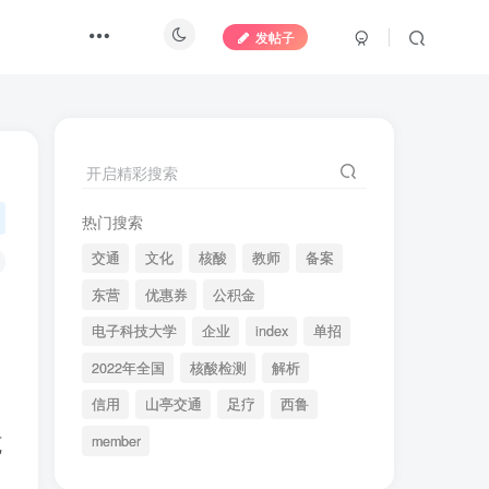
发帖子
开启精彩搜索
热门搜索
交通
文化
核酸
教师
备案
东营
优惠券
公积金
电子科技大学
企业
index
单招
2022年全国
核酸检测
解析
信用
山亭交通
足疗
西鲁
施
member