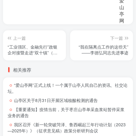
上一篇
下一篇
“工业强区、金融先行”政银
“我在隔离点工作的这些天”
企对接暨走进“双十镇”（桑
——李德弘同志先进事迹
村镇专场）活动举行
相关推荐
“爱山亭网”正式上线！一个属于山亭人民自己的资讯、社交论
坛。
山亭区关于8月31日开展区域核酸检测的通告
【重要通知】疫情当前，关于枣庄山亭单采血浆站暂停采浆
业务的通告
我区召开《新一轮突破菏泽、鲁西崛起三年行动计划（2023
—2025年）》（征求意见稿）政策分析研判会议