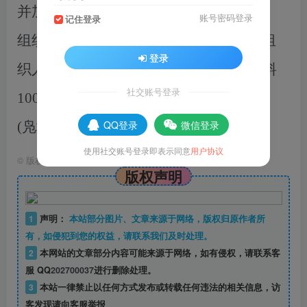
并
加大对地质灾害相关知识的培训力度，
账号密码登录
记住登录
组织群众开展应急演练
。
截至
目前，已组
登录
织人员开展巡查
50余人
次，
发放宣传资料
社交账号登录
1000余份，
确保
人民群众生命财产安全
。
QQ登录
微信登录
(凫城镇）
使用社交账号登录即表示同意
用户协议
©
版权声明
版权声明
1
声明：
本站部分图片、文章来源于网络，版权归原作者所
有，如侵犯到您的权益，请联系我们及时处理。
2
本网站的文章部分内容可能来源于网络，如有侵权，请联系客
服 QQ
202700037
进行删除处理。
3
本站一律禁止以任何方式发布或转载任何违法的相关信息，访
客发现请向客服举报