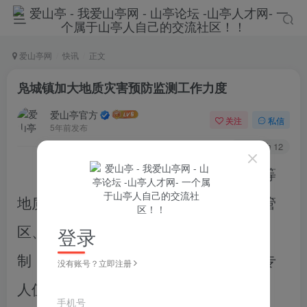
爱山亭网
快讯
正文
凫城镇加大地质灾害预防监测工作力度
爱山亭官方
关注
私信
5年前发布
53
12
为防范连日阴雨而引发滑坡泥石流等
地质灾害
，紧绷安全弦，通过健全镇、
管
登录
区、
村地质灾害群测群防
三级网格责任
制，
密切
关注
地质灾害易发生点，落实专
没有账号？立即注册
人值守
与
监测，启动隐患点拉网式排查，
手机号