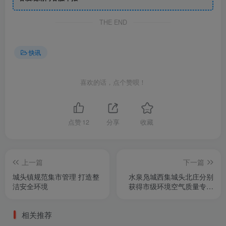
THE END
快讯
喜欢的话，点个赞呗！
点赞
12
分享
收藏
上一篇
下一篇
城头镇规范集市管理 打造整
水泉凫城西集城头北庄分别
洁安全环境
获得市级环境空气质量专项
奖励资金30万元
相关推荐