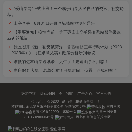
“爱山亭网”正式上线！一个属于山亭人民自己的资讯、社交论
坛。
山亭区关于8月31日开展区域核酸检测的通告
【重要通知】疫情当前，关于枣庄山亭单采血浆站暂停采浆
业务的通告
我区召开《新一轮突破菏泽、鲁西崛起三年行动计划（2023
—2025年）》（征求意见稿）政策分析研判会议
谁做的这本山亭通讯录，太牛了！走遍山亭不用愁！
枣庄84处大集，名单公布！开集时间、位置、路线都有了
友链申请
-
网站地图
-
关于我们
-
广告合作
-
官方公告
Copyright © 2022 ·
爱山亭 - 我爱山亭网！！
本站由
山东亿梦网络科技有限公司
提供技术支持.
主办单位
鲁ICP备2022011830号-3
鲁公网安备
37040602006042号
网上有害信息举报专区