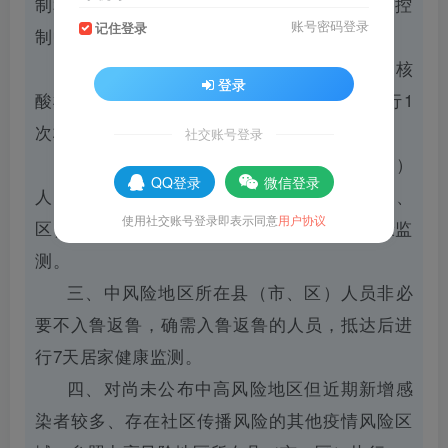
制和降低新冠疫情传播风险，山东省疾病预防控
账号密码登录
记住登录
制中心发布疫情防控公众健康提示：
一、所有省外入鲁返鲁人员需持48小时内核
登录
酸检测阴性证明；抵达后第1天和第3天各进行1
次核酸检测。
社交账号登录
二、严格限制高风险地区所在县（市、区）
QQ登录
微信登录
人员入鲁返鲁，对从有高风险地区的县（市、
使用社交账号登录即表示同意
用户协议
区）流出人员进行7天集中隔离和7天居家健康监
测。
三、中风险地区所在县（市、区）人员非必
要不入鲁返鲁，确需入鲁返鲁的人员，抵达后进
行7天居家健康监测。
四、对尚未公布中高风险地区但近期新增感
染者较多、存在社区传播风险的其他疫情风险区