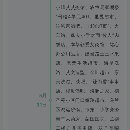
小罐艾艾灸馆、农牧局家属楼
1号楼4单元401、显昱超市、
往湾奈酒吧、“阳光超市”、火
车站、逸夫小学对面“牧人”肉
饼店、本草蕲爱艾灸馆、铭心
办公用品店、建设路王三水果
店、老曹生活超市、海星洗
浴、艾文造型、金叶超市、康
美洗浴、茶吧、“辣而香”串串
店、柒度酒吧、海澜之家、德
5月
圣苑小区门口娅玲超市、乌兰
31日
区鸿运砂锅、市第二小学旁济
善堂大药房、蒙医医院、兰德
二楼丹儿美甲店、双舟辣嘴