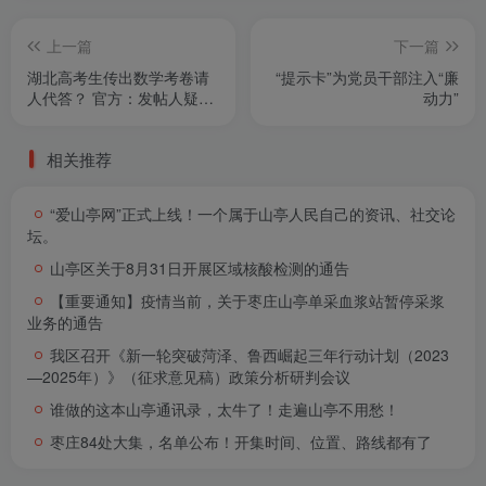
上一篇
下一篇
湖北高考生传出数学考卷请
“提示卡”为党员干部注入“廉
人代答？ 官方：发帖人疑有
动力”
精神疾病
相关推荐
“爱山亭网”正式上线！一个属于山亭人民自己的资讯、社交论
坛。
山亭区关于8月31日开展区域核酸检测的通告
【重要通知】疫情当前，关于枣庄山亭单采血浆站暂停采浆
业务的通告
我区召开《新一轮突破菏泽、鲁西崛起三年行动计划（2023
—2025年）》（征求意见稿）政策分析研判会议
谁做的这本山亭通讯录，太牛了！走遍山亭不用愁！
枣庄84处大集，名单公布！开集时间、位置、路线都有了