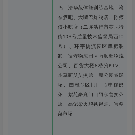
鸭、清华苑体能训练基地、湾
奈酒吧、大嘴巴炸鸡店、陈师
傅小吃店（二连浩特市苏尼特
街109号质量技术监督局西10
号）、环宇物流园区库房装
卸、富煌物流园区内顺旺物流
公司、百货大楼8楼的KTV、
本草蕲艾艾灸馆、新公园篮球
场、国检C区门口乌珠穆奶
茶、紫苑豪庭门口阿尔善奶茶
店、高记柴火鸡铁锅炖、宝鼎
菜市场