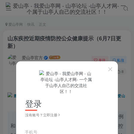
爱山亭网
快讯
正文
山东疾控近期疫情防控公众健康提示（6月7日更
新）
爱山亭官方
关注
私信
4年前发布
78
8
点蓝色字关注
“山亭快报”
登录
近期，国内多地出现新冠肺炎本土确诊病例
没有账号？立即注册
和无症状感染者，防控形势严峻复杂。为有效控
手机号