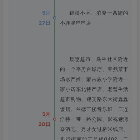
5月
锦疆小区、消夏一条街的
27日
小胖胖串串店
晨惠超市、乌兰社区附近
的一个平房台球厅、宝鼎菜市
场水产摊、蒙古族小学附近一
家小诺东北特产店、老曹生活
超市购物、迎宾路东大街鑫鑫
饭店、兰德三楼音乐班、二连
5月
浩特一带一路公园、影视巷湾
28日
奈酒吧、秀才女过桥米线店、
步行街南段三号楼0402、二