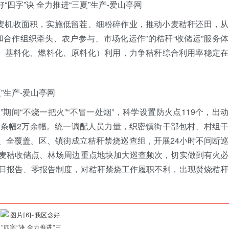
小麦机收面积，实施低留茬、细粉碎作业，推动小麦秸秆还田，从
合作组织牵头、农户参与、市场化运作”的秸秆“收储运”服务体
化、基料化、燃料化、原料化）利用，力争秸秆综合利用率稳定在
”期间“不烧一把火”“不冒一处烟”，科学设置防火点119个，出动
、条幅2万余幅。统一调配人员力量，织密镇街干部包村、村组干
、全覆盖。区、镇街成立秸秆禁烧巡查组，开展24小时不间断巡
麦秸收储点、林场周边重点地块加大巡查频次，切实做到有火必
日报告、零报告制度，对秸秆禁烧工作履职不利，出现焚烧秸秆