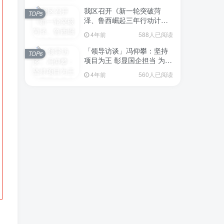
我区召开《新一轮突破菏
TOP5
泽、鲁西崛起三年行动计划
（2023—2025年）》（征求
4年前
588人已阅读
意见稿）政策分析研判会议
「领导访谈」冯仰攀：坚持
TOP6
项目为王 彰显国企担当 为全
区工业经济、招商引资和重
4年前
560人已阅读
点项目建设贡献“交发力量”