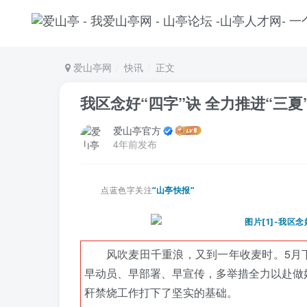
爱山亭网
快讯
正文
我区念好“四字”诀 全力推进“三夏
爱山亭官方
4年前发布
点蓝色字关注
“山亭快报”
风吹麦田千重浪，又到一年收麦时。
5月
早动员、早部署、早宣传，多举措全力以赴做好
秆禁烧工作打下了坚实的基础。