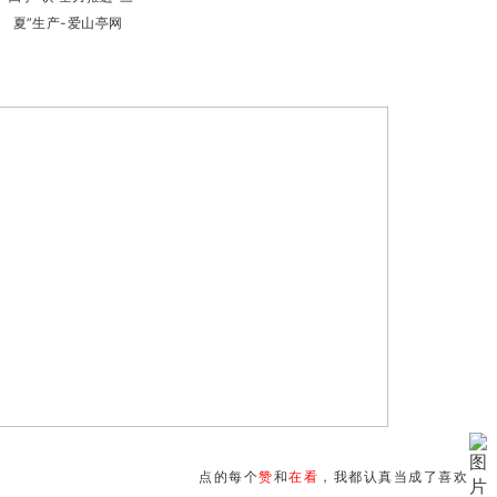
点的每个
赞
和
在看
，我都认真当成了喜欢