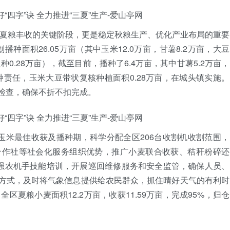
夺取夏粮丰收的关键阶段，更是稳定秋粮生产、优化产业布局的重要
播种面积26.05万亩（其中玉米12.0万亩，甘薯8.2万亩，大豆
复种0.28万亩），截至目前，播种了6.4万亩，其中甘薯5.2万亩，
种责任，玉米大豆带状复核种植面积0.28万亩，在城头镇实施。
检查，确保不折不扣完成。
玉米最佳收获及播种期，科学分配全区206台收割机收割范围，
合作社等社会化服务组织优势，推广小麦联合收获、秸秆粉碎还
加强农机手技能培训，开展巡回维修服务和安全监管，确保人员、
方式，及时将气象信息提供给农民群众，抓住晴好天气的有利时
区夏粮小麦面积12.2万亩，收获11.59万亩，完成95%，归仓