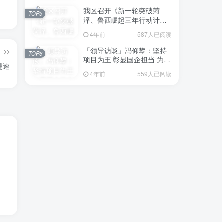
我区召开《新一轮突破菏
TOP5
泽、鲁西崛起三年行动计划
（2023—2025年）》（征求
4年前
587人已阅读
意见稿）政策分析研判会议
「领导访谈」冯仰攀：坚持
篇
TOP6
项目为王 彰显国企担当 为全
提速
区工业经济、招商引资和重
4年前
559人已阅读
点项目建设贡献“交发力量”