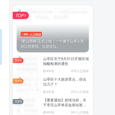
TOP1
1.9W+人已阅读
“爱山亭网”正式上线！一个属于山亭人民
自己的资讯、社交论坛。
山亭区关于8月31日开展区域
TOP2
核酸检测的通告
4年前
978人已阅读
山亭区十大旅游景点，你去
TOP3
过几个？
4年前
912人已阅读
【重要通知】疫情当前，关
TOP4
于枣庄山亭单采血浆站暂停
采浆业务的通告
4年前
601人已阅读