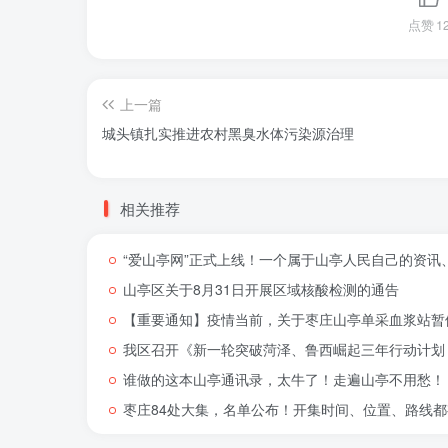
点赞
1
上一篇
城头镇扎实推进农村黑臭水体污染源治理
相关推荐
“爱山亭网”正式上线！一个属于山亭人民自己的资讯
山亭区关于8月31日开展区域核酸检测的通告
【重要通知】疫情当前，关于枣庄山亭单采血浆站暂
我区召开《新一轮突破菏泽、鲁西崛起三年行动计划（
谁做的这本山亭通讯录，太牛了！走遍山亭不用愁！
枣庄84处大集，名单公布！开集时间、位置、路线都