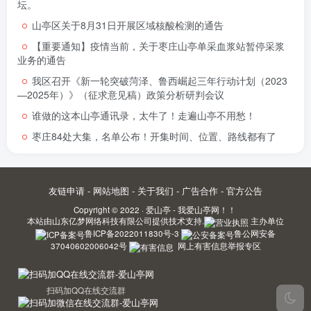
坛。
山亭区关于8月31日开展区域核酸检测的通告
【重要通知】疫情当前，关于枣庄山亭单采血浆站暂停采浆
业务的通告
我区召开《新一轮突破菏泽、鲁西崛起三年行动计划（2023
—2025年）》（征求意见稿）政策分析研判会议
谁做的这本山亭通讯录，太牛了！走遍山亭不用愁！
枣庄84处大集，名单公布！开集时间、位置、路线都有了
友链申请
-
网站地图
-
关于我们
-
广告合作
-
官方公告
Copyright © 2022 ·
爱山亭 - 我爱山亭网！！
本站由
山东亿梦网络科技有限公司
提供技术支持.
主办单位
鲁ICP备2022011830号-3
鲁公网安备
37040602006042号
网上有害信息举报专区
扫码加QQ在线交流群