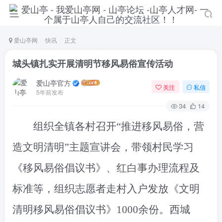
爱山亭网
快讯
正文
城头镇扎实开展清明节移风易俗宣传活动
爱山亭官方
关注
私信
5年前发布
34
14
组织全镇各村召开
“推进移风易俗，营
造文明清明”主题宣讲会，带领村民学习
《
移风易俗倡议书
》
、红白事办理流程及
标准等，组织志愿者走村入户发放
《
文明
清明移风易俗倡议书》
1000余份。
西城