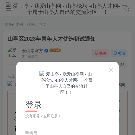
爱山亭网
快讯
正文
山亭区2023年青年人才优选初试通知
爱山亭官方
关注
私信
3年前发布
125
33
点蓝色字关注
“山亭快报”
登录
根据《山东省枣庄市山亭区2023年青年
人才优选公告》要求，结合岗位报名情况，经
没有账号？立即注册
研究决定，山亭区2023年青年人才优选增加
初试环节，现将初试有关事项通知如下：
手机号