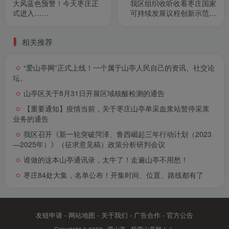
大风蓝色预警！今天枣庄正
我区组织收听收看枣庄国家
式进入……
可持续发展议程创新示范区
建设推进大会
相关推荐
“爱山亭网”正式上线！一个属于山亭人民自己的资讯、社交论
坛。
山亭区关于8月31日开展区域核酸检测的通告
【重要通知】疫情当前，关于枣庄山亭单采血浆站暂停采浆
业务的通告
我区召开《新一轮突破菏泽、鲁西崛起三年行动计划（2023
—2025年）》（征求意见稿）政策分析研判会议
谁做的这本山亭通讯录，太牛了！走遍山亭不用愁！
枣庄84处大集，名单公布！开集时间、位置、路线都有了
友链申请
-
网站地图
-
关于我们
-
广告合作
-
官方公告