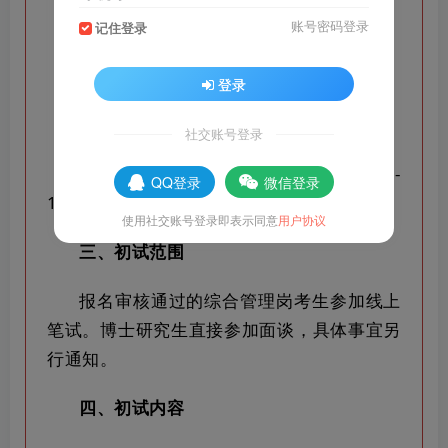
一、初试形式
账号密码登录
记住登录
初试形式为线上笔试。
登录
二、初试时间
社交账号登录
初试时间为2023年5月7日14:30-
QQ登录
微信登录
16:30。
使用社交账号登录即表示同意
用户协议
三、初试范围
报名审核通过的综合管理岗考生参加线上
笔试。博士研究生直接参加面谈，具体事宜另
行通知。
四、初试内容