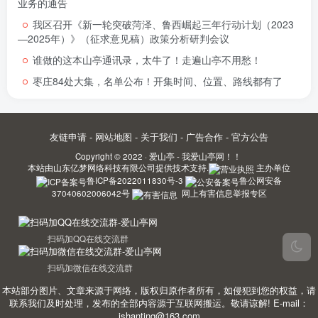
业务的通告
我区召开《新一轮突破菏泽、鲁西崛起三年行动计划（2023
—2025年）》（征求意见稿）政策分析研判会议
谁做的这本山亭通讯录，太牛了！走遍山亭不用愁！
枣庄84处大集，名单公布！开集时间、位置、路线都有了
友链申请
-
网站地图
-
关于我们
-
广告合作
-
官方公告
Copyright © 2022 ·
爱山亭 - 我爱山亭网！！
本站由
山东亿梦网络科技有限公司
提供技术支持.
主办单位
鲁ICP备2022011830号-3
鲁公网安备
37040602006042号
网上有害信息举报专区
扫码加QQ在线交流群
扫码加微信在线交流群
本站部分图片、文章来源于网络，版权归原作者所有，如侵犯到您的权益，请
联系我们及时处理，发布的全部内容源于互联网搬运。敬请谅解! E-mail：
ishanting@163.com