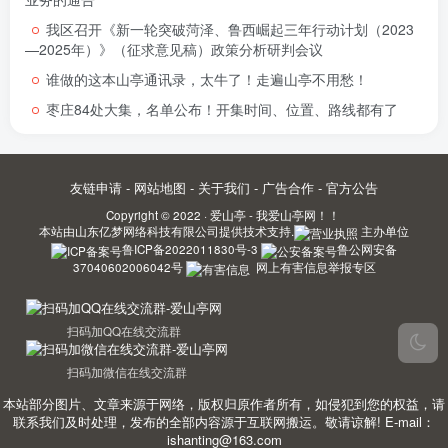
我区召开《新一轮突破菏泽、鲁西崛起三年行动计划（2023
—2025年）》（征求意见稿）政策分析研判会议
谁做的这本山亭通讯录，太牛了！走遍山亭不用愁！
枣庄84处大集，名单公布！开集时间、位置、路线都有了
友链申请
-
网站地图
-
关于我们
-
广告合作
-
官方公告
Copyright © 2022 ·
爱山亭 - 我爱山亭网！！
本站由
山东亿梦网络科技有限公司
提供技术支持.
主办单位
鲁ICP备2022011830号-3
鲁公网安备
37040602006042号
网上有害信息举报专区
扫码加QQ在线交流群
扫码加微信在线交流群
本站部分图片、文章来源于网络，版权归原作者所有，如侵犯到您的权益，请
联系我们及时处理，发布的全部内容源于互联网搬运。敬请谅解! E-mail：
ishanting@163.com