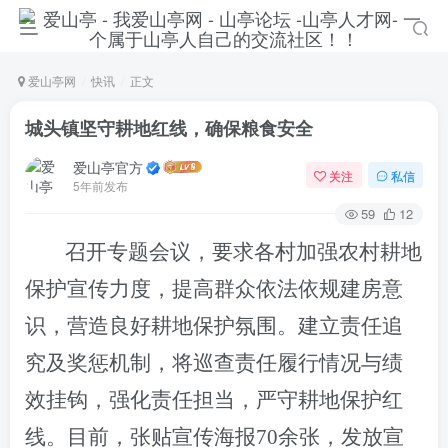
爱山亭网
快讯
正文
城头镇坚守耕地红线，确保粮食安全
爱山亭官方
关注
私信
5年前发布
59
12
召开
专题
会议，要求
各村
加强农村耕地
保护宣传力度，提高群众依法依规建房意
识，营造良好耕地保护氛围
。
建立责任追
究及奖惩机制，将巡查责任履行情况与绩
效挂钩，强化责任担当，严守耕地保护红
线。
目前，
张贴宣传海报
70余张
，
发放宣