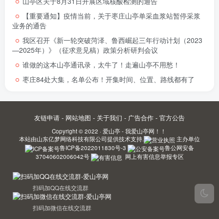
山亭区关于8月31日开展区域核酸检测的通告
【重要通知】疫情当前，关于枣庄山亭单采血浆站暂停采浆
业务的通告
我区召开《新一轮突破菏泽、鲁西崛起三年行动计划（2023
—2025年）》（征求意见稿）政策分析研判会议
谁做的这本山亭通讯录，太牛了！走遍山亭不用愁！
枣庄84处大集，名单公布！开集时间、位置、路线都有了
友链申请
-
网站地图
-
关于我们
-
广告合作
-
官方公告
Copyright © 2022 ·
爱山亭 - 我爱山亭网！！
本站由
山东亿梦网络科技有限公司
提供技术支持.
主办单位
鲁ICP备2022011830号-3
鲁公网安备
37040602006042号
网上有害信息举报专区
扫码加QQ在线交流群
扫码加微信在线交流群