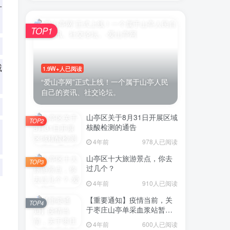
升
TOP1
账号密码登录
城
1.9W+人已阅读
“爱山亭网”正式上线！一个属于山亭人民
自己的资讯、社交论坛。
录
山亭区关于8月31日开展区域
微信登录
TOP2
核酸检测的通告
，
示同意
用户协议
4年前
978人已阅读
山亭区十大旅游景点，你去
TOP3
过几个？
4年前
910人已阅读
【重要通知】疫情当前，关
TOP4
于枣庄山亭单采血浆站暂停
采浆业务的通告
4年前
600人已阅读