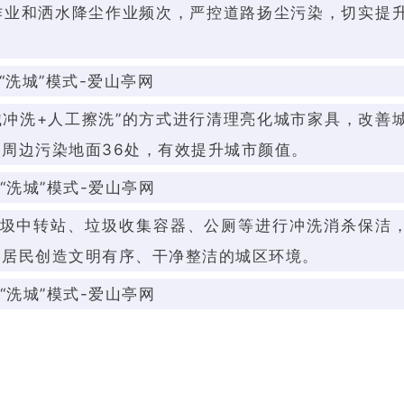
没有账号？立即注册
作业和洒水降尘作业频次，严控道路扬尘污染，切实提
手机号
记住登录
械冲洗+人工擦洗”的方式进行清理亮化城市家具，改善
登录
周边污染地面36处，有效提升城市颜值。
社交账号登
QQ登录
圾中转站、垃圾收集容器、公厕等进行冲洗消杀保洁
使用社交账号登录即表
为居民创造文明有序、干净整洁的城区环境。