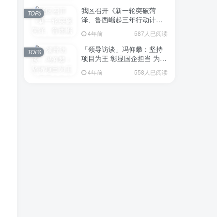
我区召开《新一轮突破菏
TOP5
泽、鲁西崛起三年行动计划
（2023—2025年）》（征求
4年前
587人已阅读
意见稿）政策分析研判会议
「领导访谈」冯仰攀：坚持
TOP6
项目为王 彰显国企担当 为全
区工业经济、招商引资和重
4年前
558人已阅读
点项目建设贡献“交发力量”