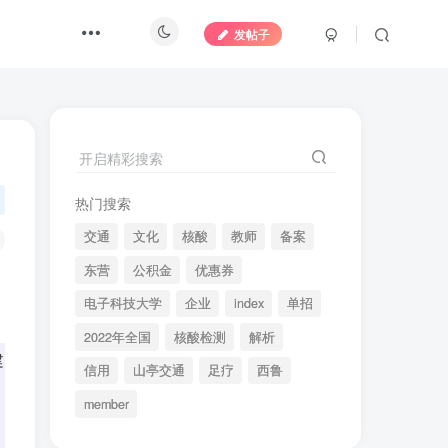
发帖子
开启精彩搜索
热门搜索
交通
文化
核酸
教师
备案
东营
公积金
优惠券
电子科技大学
企业
index
单招
2022年全国
核酸检测
解析
建
信用
山亭交通
足疗
西鲁
member
，