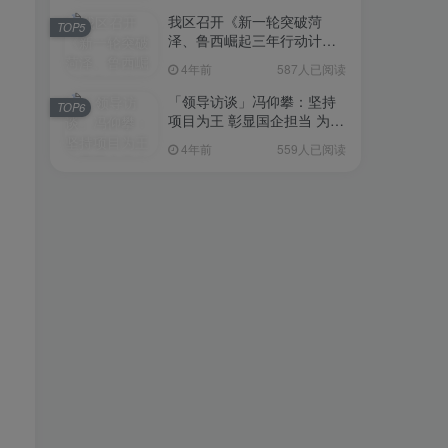
我区召开《新一轮突破菏
TOP5
泽、鲁西崛起三年行动计划
（2023—2025年）》（征求
4年前
587人已阅读
意见稿）政策分析研判会议
「领导访谈」冯仰攀：坚持
TOP6
项目为王 彰显国企担当 为全
区工业经济、招商引资和重
4年前
559人已阅读
点项目建设贡献“交发力量”