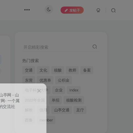
发帖子
开启精彩搜索
热门搜索
交通
文化
核酸
教师
备案
东营
优惠券
公积金
电子科技大学
企业
index
2022年全国
单招
核酸检测
解析
信用
山亭交通
足疗
西鲁
member