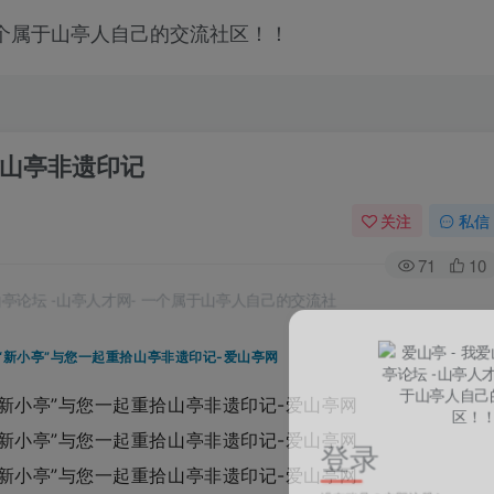
拾山亭非遗印记
关注
私信
71
10
登录
没有账号？立即注册