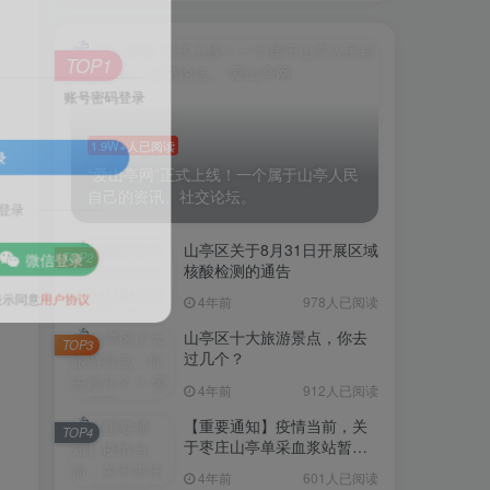
TOP1
账号密码登录
1.9W+人已阅读
登录
“爱山亭网”正式上线！一个属于山亭人民
自己的资讯、社交论坛。
号登录
山亭区关于8月31日开展区域
TOP2
微信登录
核酸检测的通告
4年前
978人已阅读
即表示同意
用户协议
山亭区十大旅游景点，你去
TOP3
过几个？
4年前
912人已阅读
【重要通知】疫情当前，关
TOP4
于枣庄山亭单采血浆站暂停
采浆业务的通告
4年前
601人已阅读