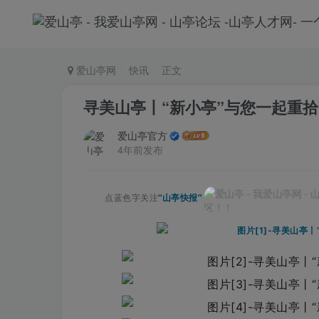
爱山亭网
快讯
正文
寻美山亭丨“新小亭”与您一起重
爱山亭官方
4年前发布
点蓝色字关注
“山亭快报”