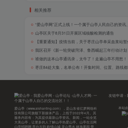
相关推荐
“爱山亭网”正式上线！一个属于山亭人民自己的资讯
山亭区关于8月31日开展区域核酸检测的通告
【重要通知】疫情当前，关于枣庄山亭单采血浆站暂
我区召开《新一轮突破菏泽、鲁西崛起三年行动计划（
谁做的这本山亭通讯录，太牛了！走遍山亭不用愁！
枣庄84处大集，名单公布！开集时间、位置、路线都
友链申请
-
本站
爱山亭（www.aishanting.com），是山东省亿梦网络科
技有限公司旗舰下新媒体产品，上线于2022年4月。其
服务内容有：为其提供最新山亭资讯、新闻，一站全览
大美山亭，让更多的人了解山亭热爱山亭。山亭生活网
山亭招聘网 亭台古韵 欧情山城 灵山秀水 林海果园 带