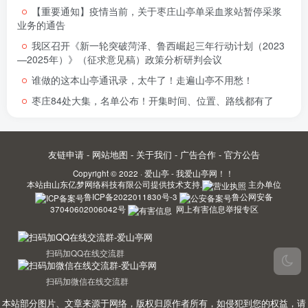
【重要通知】疫情当前，关于枣庄山亭单采血浆站暂停采浆
业务的通告
我区召开《新一轮突破菏泽、鲁西崛起三年行动计划（2023
—2025年）》（征求意见稿）政策分析研判会议
谁做的这本山亭通讯录，太牛了！走遍山亭不用愁！
枣庄84处大集，名单公布！开集时间、位置、路线都有了
友链申请
-
网站地图
-
关于我们
-
广告合作
-
官方公告
Copyright © 2022 ·
爱山亭 - 我爱山亭网！！
本站由
山东亿梦网络科技有限公司
提供技术支持.
主办单位
鲁ICP备2022011830号-3
鲁公网安备
37040602006042号
网上有害信息举报专区
扫码加QQ在线交流群
扫码加微信在线交流群
本站部分图片、文章来源于网络，版权归原作者所有，如侵犯到您的权益，请