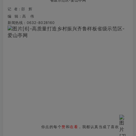
记 者
：
邵 辉
编 辑：高 伟
新闻热线：0632-8028160
你点的每个
赞
和
在看
，我都认真当成了喜欢