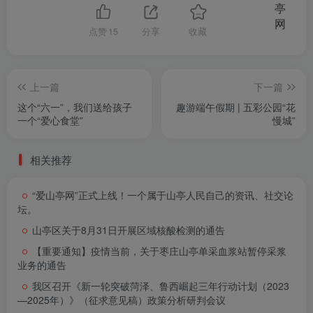
点赞
15
分享
收藏
上一篇
下一篇
这个“六一”，我们送给孩子
趣游端午假期 | 五彩公园“花
一个“爱心食堂”
慢城”
相关推荐
“爱山亭网”正式上线！一个属于山亭人民自己的资讯、社交论
坛。
山亭区关于8月31日开展区域核酸检测的通告
【重要通知】疫情当前，关于枣庄山亭单采血浆站暂停采浆
业务的通告
我区召开《新一轮突破菏泽、鲁西崛起三年行动计划（2023
—2025年）》（征求意见稿）政策分析研判会议