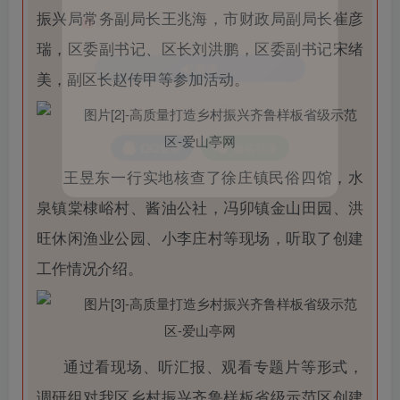
振兴局常务副局长王兆海，市财政局副局长崔彦
账号密码登录
记住登录
瑞，区委副书记、区长刘洪鹏，区委副书记宋绪
登录
美，副区长赵传甲等参加活动。
社交账号登录
QQ登录
微信登录
王昱东一行实地核查了徐庄镇民俗四馆，水
使用社交账号登录即表示同意
用户协议
泉镇棠棣峪村、酱油公社，冯卯镇金山田园、洪
旺休闲渔业公园、小李庄村等现场，听取了创建
工作情况介绍。
通过看现场、听汇报、观看专题片等形式，
调研组对我区乡村振兴齐鲁样板省级示范区创建