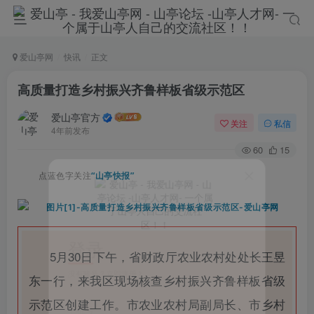
爱山亭网
快讯
正文
高质量打造乡村振兴齐鲁样板省级示范区
爱山亭官方
关注
私信
4年前发布
60
15
点蓝色字关注
“山亭快报”
登录
5月30日下午，省财政厅农业农村处处长王昱
没有账号？立即注册
东一行，来我区现场核查乡村振兴齐鲁样板省级
示范区创建工作。市农业农村局副局长、市乡村
手机号