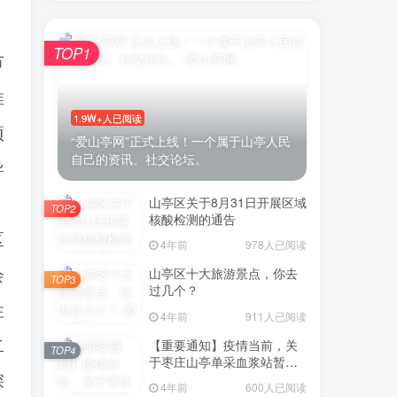
，
TOP1
节
推
1.9W+人已阅读
项
“爱山亭网”正式上线！一个属于山亭人民
自己的资讯、社交论坛。
导
山亭区关于8月31日开展区域
TOP2
核酸检测的通告
区
4年前
978人已阅读
山亭区十大旅游景点，你去
会
TOP3
过几个？
性
4年前
911人已阅读
【重要通知】疫情当前，关
二
TOP4
于枣庄山亭单采血浆站暂停
采浆业务的通告
深
4年前
600人已阅读