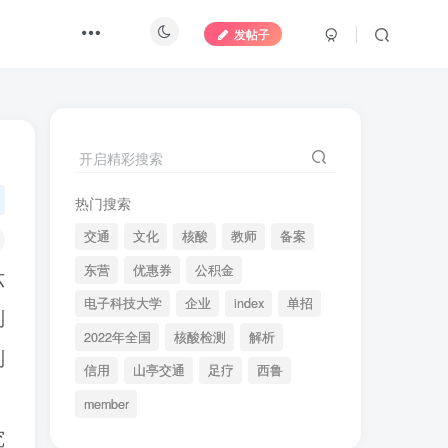
发帖子
开启精彩搜索
热门搜索
交通
文化
核酸
教师
备案
东营
优惠券
公积金
六
电子科技大学
企业
index
单招
列
2022年全国
核酸检测
解析
列
信用
山亭交通
足疗
西鲁
member
究