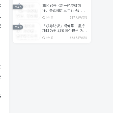
我区召开《新一轮突破菏
林
TOP5
泽、鲁西崛起三年行动计划
（2023—2025年）》（征求
三
4年前
587人已阅读
意见稿）政策分析研判会议
「领导访谈」冯仰攀：坚持
农
TOP6
项目为王 彰显国企担当 为全
区工业经济、招商引资和重
、
4年前
558人已阅读
点项目建设贡献“交发力量”
，
讼
注
，
书
打