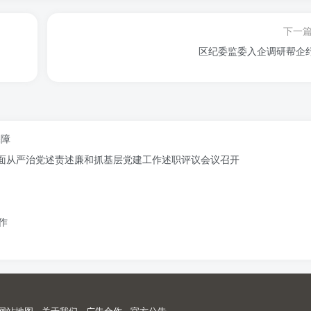
下一
区纪委监委入企调研帮企
保障
记全面从严治党述责述廉和抓基层党建工作述职评议会议召开
作
网站地图
-
关于我们
-
广告合作
-
官方公告