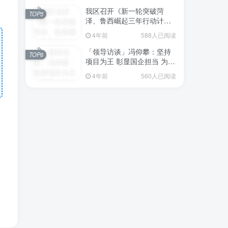
我区召开《新一轮突破菏
TOP5
泽、鲁西崛起三年行动计划
（2023—2025年）》（征求
4年前
588人已阅读
意见稿）政策分析研判会议
「领导访谈」冯仰攀：坚持
TOP6
项目为王 彰显国企担当 为全
区工业经济、招商引资和重
4年前
560人已阅读
点项目建设贡献“交发力量”