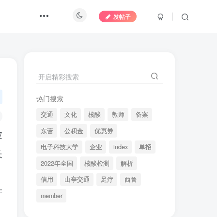
发帖子
开启精彩搜索
热门搜索
交通
文化
核酸
教师
备案
东营
公积金
优惠券
波
电子科技大学
企业
index
单招
长
2022年全国
核酸检测
解析
信用
山亭交通
足疗
西鲁
产
member