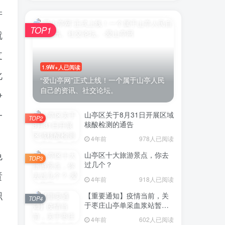
产
TOP1
就
支
1.9W+人已阅读
化
“爱山亭网”正式上线！一个属于山亭人民
自己的资讯、社交论坛。
争
山亭区关于8月31日开展区域
一
TOP2
核酸检测的通告
，
4年前
978人已阅读
山亭区十大旅游景点，你去
色
TOP3
过几个？
责
4年前
918人已阅读
【重要通知】疫情当前，关
职
TOP4
于枣庄山亭单采血浆站暂停
采浆业务的通告
4年前
602人已阅读