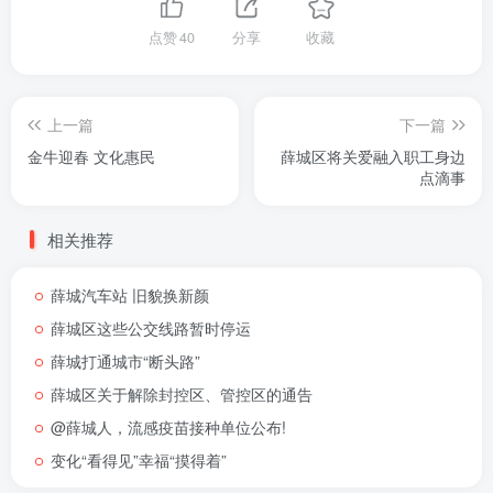
点赞
40
分享
收藏
上一篇
下一篇
金牛迎春 文化惠民
薛城区将关爱融入职工身边
点滴事
相关推荐
薛城汽车站 旧貌换新颜
薛城区这些公交线路暂时停运
薛城打通城市“断头路”
薛城区关于解除封控区、管控区的通告
@薛城人，流感疫苗接种单位公布!
变化“看得见”幸福“摸得着”