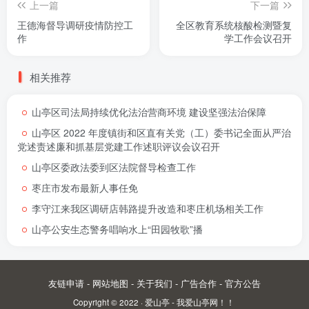
上一篇
下一篇
王德海督导调研疫情防控工
全区教育系统核酸检测暨复
作
学工作会议召开
相关推荐
山亭区司法局持续优化法治营商环境 建设坚强法治保障
山亭区 2022 年度镇街和区直有关党（工）委书记全面从严治
党述责述廉和抓基层党建工作述职评议会议召开
山亭区委政法委到区法院督导检查工作
枣庄市发布最新人事任免
李守江来我区调研店韩路提升改造和枣庄机场相关工作
山亭公安生态警务唱响水上“田园牧歌”播
友链申请
-
网站地图
-
关于我们
-
广告合作
-
官方公告
Copyright © 2022 ·
爱山亭 - 我爱山亭网！！