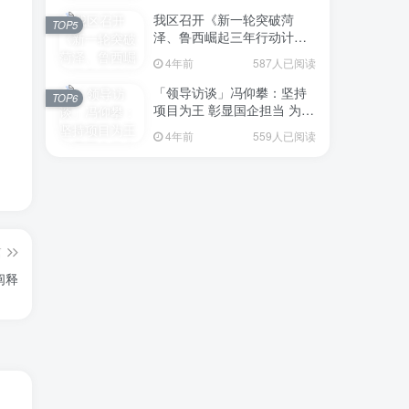
我区召开《新一轮突破菏
TOP5
泽、鲁西崛起三年行动计划
（2023—2025年）》（征求
4年前
587人已阅读
意见稿）政策分析研判会议
「领导访谈」冯仰攀：坚持
TOP6
项目为王 彰显国企担当 为全
区工业经济、招商引资和重
4年前
559人已阅读
点项目建设贡献“交发力量”
篇
阐释