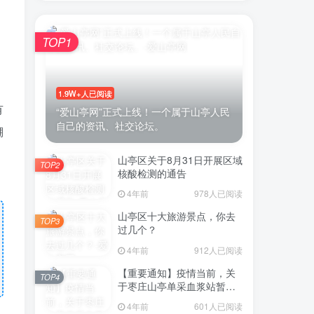
，
TOP1
1.9W+人已阅读
有
“爱山亭网”正式上线！一个属于山亭人民
自己的资讯、社交论坛。
棚
山亭区关于8月31日开展区域
TOP2
核酸检测的通告
4年前
978人已阅读
山亭区十大旅游景点，你去
TOP3
过几个？
4年前
912人已阅读
【重要通知】疫情当前，关
TOP4
于枣庄山亭单采血浆站暂停
采浆业务的通告
4年前
601人已阅读