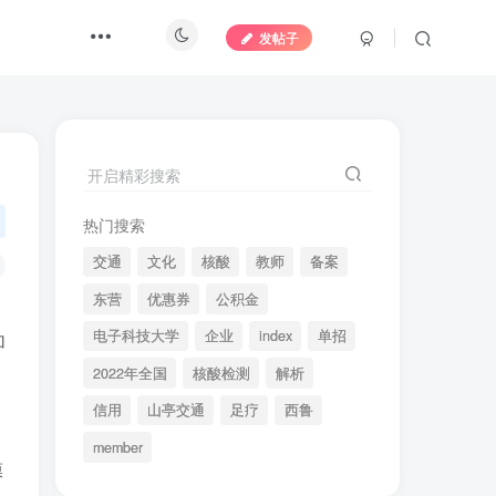
发帖子
开启精彩搜索
热门搜索
交通
文化
核酸
教师
备案
东营
优惠券
公积金
电子科技大学
企业
index
单招
加
2022年全国
核酸检测
解析
信用
山亭交通
足疗
西鲁
member
膜