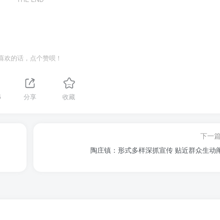
喜欢的话，点个赞呗！
5
分享
收藏
下一
陶庄镇：形式多样深抓宣传 贴近群众生动