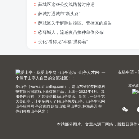
薛城区这些公交线路暂时停运
薛城打通城市“断头路”
薛城区关于解除封控区、管控区的通告
@薛城人，流感疫苗接种单位公布!
变化“看得见”幸福“摸得着”
友链申请
-
本站
爱山亭（www.aishanting.com），是山东省亿梦网络科
技有限公司旗舰下新媒体产品，上线于2022年4月。其
服务内容有：为其提供最新山亭资讯、新闻，一站全览
大美山亭，让更多的人了解山亭热爱山亭。山亭生活网
山亭招聘网 亭台古韵 欧情山城 灵山秀水 林海果园 带
你们领略山亭风光！
本站部分图片、文章来源于网络，版权归原作者所有