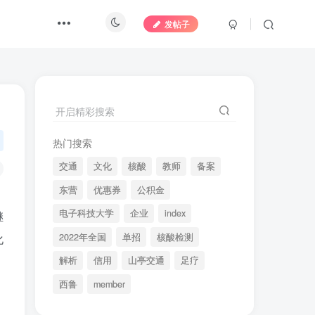
发帖子
开启精彩搜索
热门搜索
交通
文化
核酸
教师
备案
东营
优惠券
公积金
电子科技大学
企业
index
继
2022年全国
单招
核酸检测
化
解析
信用
山亭交通
足疗
西鲁
member