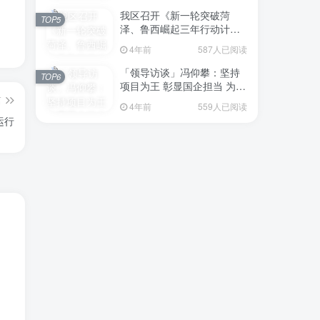
我区召开《新一轮突破菏
TOP5
泽、鲁西崛起三年行动计划
（2023—2025年）》（征求
4年前
587人已阅读
意见稿）政策分析研判会议
「领导访谈」冯仰攀：坚持
TOP6
项目为王 彰显国企担当 为全
区工业经济、招商引资和重
篇
4年前
559人已阅读
点项目建设贡献“交发力量”
运行