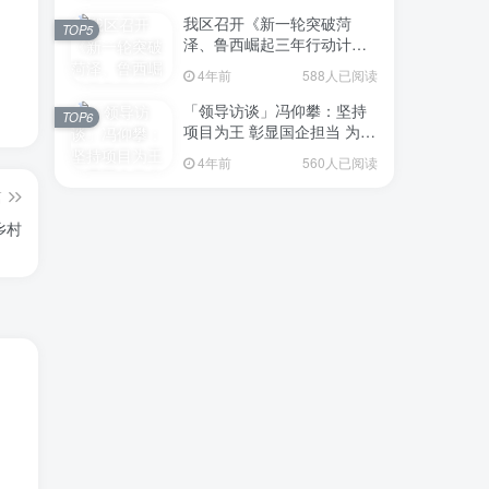
我区召开《新一轮突破菏
TOP5
泽、鲁西崛起三年行动计划
（2023—2025年）》（征求
4年前
588人已阅读
意见稿）政策分析研判会议
「领导访谈」冯仰攀：坚持
TOP6
项目为王 彰显国企担当 为全
区工业经济、招商引资和重
4年前
560人已阅读
点项目建设贡献“交发力量”
篇
乡村