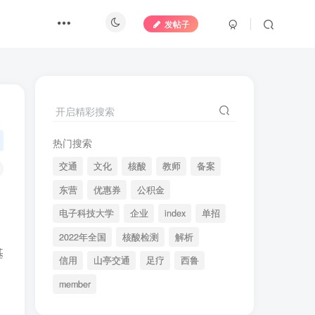
发帖子
开启精彩搜索
热门搜索
交通
文化
核酸
教师
备案
东营
优惠券
公积金
电子科技大学
企业
index
单招
2022年全国
核酸检测
解析
基
信用
山亭交通
足疗
西鲁
member