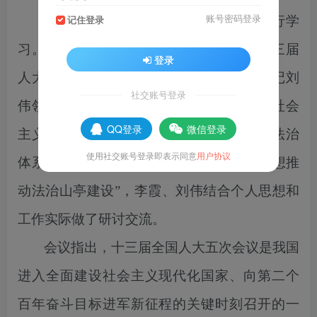
账号密码登录
记住登录
会议采取自学、领学相结合的方式进行学
习。区人大常委会主任李霞领学了全国十三届
登录
人大五次会议精神；区委常委、政法委书记刘
社交账号登录
伟领学了《习近平：坚定不移走中国特色社会
QQ登录
微信登录
主义法治道路 更好推进中国特色社会主义法治
使用社交账号登录即表示同意
用户协议
体系建设》；围绕”如何利用习近平法治思想推
动法治山亭建设”，李霞、刘伟结合个人思想和
工作实际做了研讨交流。
会议指出，十三届全国人大五次会议是我国
进入全面建设社会主义现代化国家、向第二个
百年奋斗目标进军新征程的关键时刻召开的一