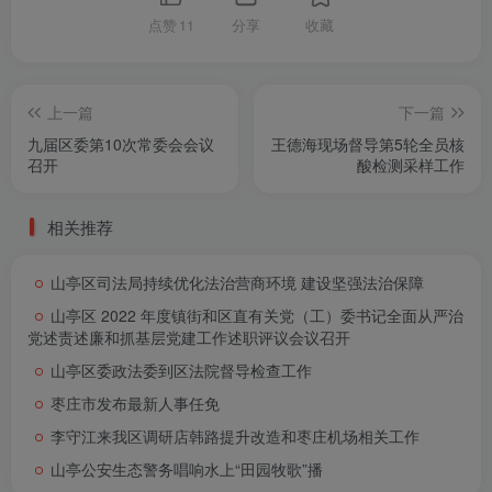
点赞
11
分享
收藏
上一篇
下一篇
九届区委第10次常委会会议
王德海现场督导第5轮全员核
召开
酸检测采样工作
相关推荐
山亭区司法局持续优化法治营商环境 建设坚强法治保障
山亭区 2022 年度镇街和区直有关党（工）委书记全面从严治
党述责述廉和抓基层党建工作述职评议会议召开
山亭区委政法委到区法院督导检查工作
枣庄市发布最新人事任免
李守江来我区调研店韩路提升改造和枣庄机场相关工作
山亭公安生态警务唱响水上“田园牧歌”播