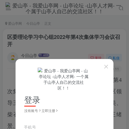
爱山亭网
今日山亭
正文
区委理论学习中心组2022年第4次集体学习会议召
开
今日山亭
关注
私信
4年前发布
29
11
4月13日，区委理论学习中心组2022年第4
次集体学习会议在区委常委会议室召开。区领
登录
导王德海、刘洪鹏、李霞、李洪波、宋绪美、
没有账号？立即注册
柴召芹、齐健、王彪、张铁译、周琪、王绪
景、刘伟参加。
手机号