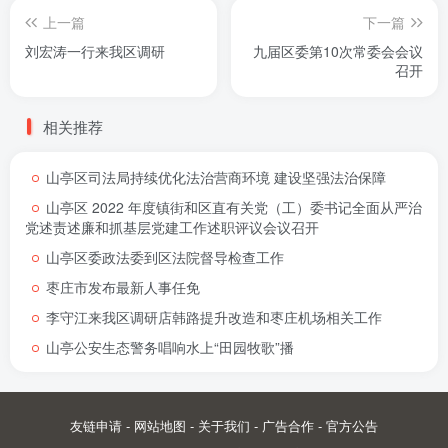
上一篇
下一篇
刘宏涛一行来我区调研
九届区委第10次常委会会议
召开
相关推荐
山亭区司法局持续优化法治营商环境 建设坚强法治保障
山亭区 2022 年度镇街和区直有关党（工）委书记全面从严治
党述责述廉和抓基层党建工作述职评议会议召开
山亭区委政法委到区法院督导检查工作
枣庄市发布最新人事任免
李守江来我区调研店韩路提升改造和枣庄机场相关工作
山亭公安生态警务唱响水上“田园牧歌”播
友链申请
-
网站地图
-
关于我们
-
广告合作
-
官方公告