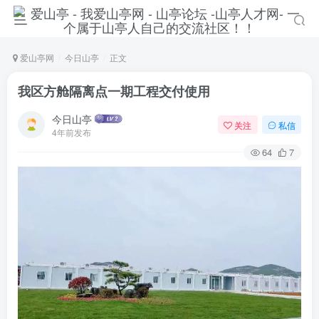
爱山亭网
今日山亭
正文
我区方舱隔离点一期工程交付使用
今日山亭
关注
私信
4年前发布
64
7